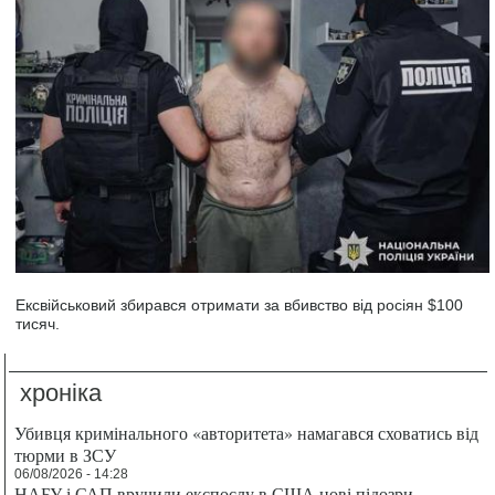
Ексвійськовий збирався отримати за вбивство від росіян $100
тисяч.
хроніка
Убивця кримінального «авторитета» намагався сховатись від
тюрми в ЗСУ
06/08/2026 - 14:28
НАБУ і САП вручили експослу в США нові підозри