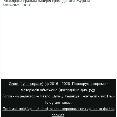
Мільярдна гральна імперія громадянина Журила
09/07/2026 - 18:04
Grom.
[гучні справи]
(с) 2016 - 2026. Передрук авторських
матеріалів обмежено (докладніше див.
тут
).
Головний редактор – Павло Шульц. Редакція і контакти -
тут
. Наш
Telegram-канал
.
Політика конфіденційності, захист персональних даних та файли
cookies
.