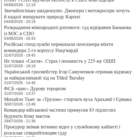
06/08/2026 - 12:19
Звичайнісіньке шкідництво. Джипери і мотокросери хочуть
й надалі знищувати природу Карпат
04/08/2026 - 20:19
Розкрадання міжнародної допомоги: суд відправив Банькова
із МЗС в СІЗО
03/08/2026 - 20:43
Російські спецслужби переконали пенсіонера вбити
командира 2-го корпусу Нацгвардії
31/07/2026 - 19:45
Не тільки «Скеля». Страх і ненависть у 225-му ОШП
31/07/2026 - 18:19
Український гросмейстер Ігор Самуненков отримав відзнаку
за найкрасивіший хід на Titled Tuesday
31/07/2026 - 14:48
ФСБ «шиє» Дурову тероризм
31/07/2026 - 13:37
Михайло Ткач: за «Трухою» стирчать вуха Арахамії і Єрмака
30/07/2026 - 13:49
Командир військової частини примусив 83 підлеглих
будувати йому маєток
29/07/2026 - 21:38
Прокурор знімав інтимне відео у службовому кабінеті і
розсилав співробітницям суду