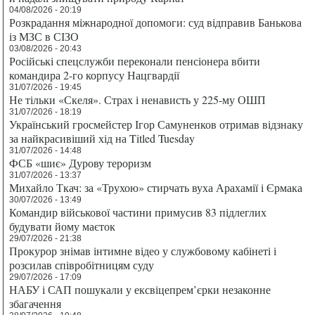
04/08/2026 - 20:19
Розкрадання міжнародної допомоги: суд відправив Банькова
із МЗС в СІЗО
03/08/2026 - 20:43
Російські спецслужби переконали пенсіонера вбити
командира 2-го корпусу Нацгвардії
31/07/2026 - 19:45
Не тільки «Скеля». Страх і ненависть у 225-му ОШП
31/07/2026 - 18:19
Український гросмейстер Ігор Самуненков отримав відзнаку
за найкрасивіший хід на Titled Tuesday
31/07/2026 - 14:48
ФСБ «шиє» Дурову тероризм
31/07/2026 - 13:37
Михайло Ткач: за «Трухою» стирчать вуха Арахамії і Єрмака
30/07/2026 - 13:49
Командир військової частини примусив 83 підлеглих
будувати йому маєток
29/07/2026 - 21:38
Прокурор знімав інтимне відео у службовому кабінеті і
розсилав співробітницям суду
29/07/2026 - 17:09
НАБУ і САП пошукали у ексвіцепрем’єрки незаконне
збагачення