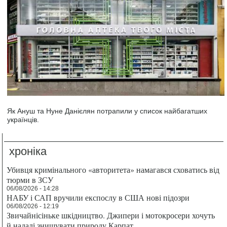
Як Ануш та Нуне Данієлян потрапили у список найбагатших
українців.
хроніка
Убивця кримінального «авторитета» намагався сховатись від
тюрми в ЗСУ
06/08/2026 - 14:28
НАБУ і САП вручили експослу в США нові підозри
06/08/2026 - 12:19
Звичайнісіньке шкідництво. Джипери і мотокросери хочуть
й надалі знищувати природу Карпат