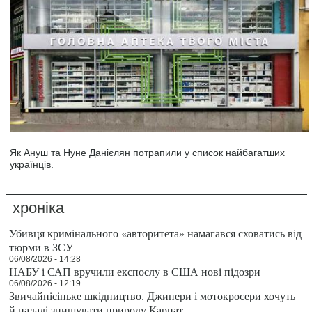
Як Ануш та Нуне Данієлян потрапили у список найбагатших
українців.
хроніка
Убивця кримінального «авторитета» намагався сховатись від
тюрми в ЗСУ
06/08/2026 - 14:28
НАБУ і САП вручили експослу в США нові підозри
06/08/2026 - 12:19
Звичайнісіньке шкідництво. Джипери і мотокросери хочуть
й надалі знищувати природу Карпат