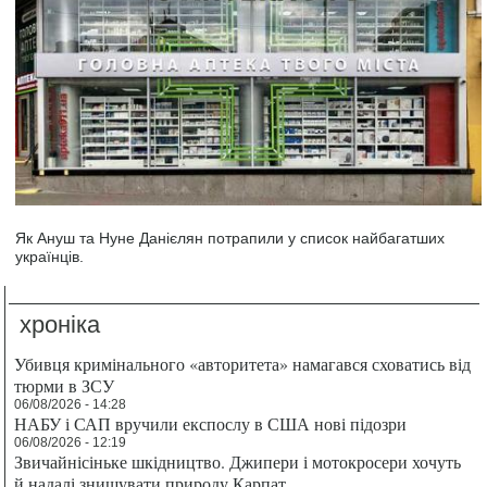
Як Ануш та Нуне Данієлян потрапили у список найбагатших
українців.
хроніка
Убивця кримінального «авторитета» намагався сховатись від
тюрми в ЗСУ
06/08/2026 - 14:28
НАБУ і САП вручили експослу в США нові підозри
06/08/2026 - 12:19
Звичайнісіньке шкідництво. Джипери і мотокросери хочуть
й надалі знищувати природу Карпат