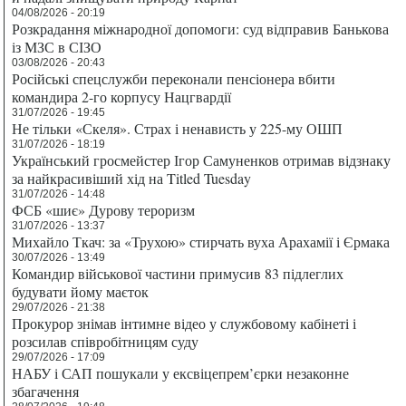
04/08/2026 - 20:19
Розкрадання міжнародної допомоги: суд відправив Банькова
із МЗС в СІЗО
03/08/2026 - 20:43
Російські спецслужби переконали пенсіонера вбити
командира 2-го корпусу Нацгвардії
31/07/2026 - 19:45
Не тільки «Скеля». Страх і ненависть у 225-му ОШП
31/07/2026 - 18:19
Український гросмейстер Ігор Самуненков отримав відзнаку
за найкрасивіший хід на Titled Tuesday
31/07/2026 - 14:48
ФСБ «шиє» Дурову тероризм
31/07/2026 - 13:37
Михайло Ткач: за «Трухою» стирчать вуха Арахамії і Єрмака
30/07/2026 - 13:49
Командир військової частини примусив 83 підлеглих
будувати йому маєток
29/07/2026 - 21:38
Прокурор знімав інтимне відео у службовому кабінеті і
розсилав співробітницям суду
29/07/2026 - 17:09
НАБУ і САП пошукали у ексвіцепрем’єрки незаконне
збагачення