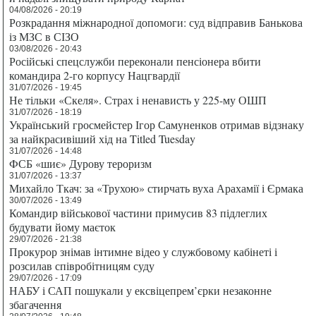
04/08/2026 - 20:19
Розкрадання міжнародної допомоги: суд відправив Банькова
із МЗС в СІЗО
03/08/2026 - 20:43
Російські спецслужби переконали пенсіонера вбити
командира 2-го корпусу Нацгвардії
31/07/2026 - 19:45
Не тільки «Скеля». Страх і ненависть у 225-му ОШП
31/07/2026 - 18:19
Український гросмейстер Ігор Самуненков отримав відзнаку
за найкрасивіший хід на Titled Tuesday
31/07/2026 - 14:48
ФСБ «шиє» Дурову тероризм
31/07/2026 - 13:37
Михайло Ткач: за «Трухою» стирчать вуха Арахамії і Єрмака
30/07/2026 - 13:49
Командир військової частини примусив 83 підлеглих
будувати йому маєток
29/07/2026 - 21:38
Прокурор знімав інтимне відео у службовому кабінеті і
розсилав співробітницям суду
29/07/2026 - 17:09
НАБУ і САП пошукали у ексвіцепрем’єрки незаконне
збагачення