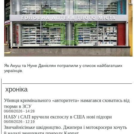
Як Ануш та Нуне Данієлян потрапили у список найбагатших
українців.
хроніка
Убивця кримінального «авторитета» намагався сховатись від
тюрми в ЗСУ
06/08/2026 - 14:28
НАБУ і САП вручили експослу в США нові підозри
06/08/2026 - 12:19
Звичайнісіньке шкідництво. Джипери і мотокросери хочуть
й надалі знищувати природу Карпат