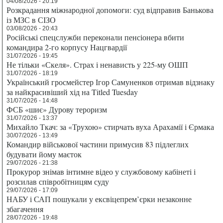
04/08/2026 - 20:19
Розкрадання міжнародної допомоги: суд відправив Банькова
із МЗС в СІЗО
03/08/2026 - 20:43
Російські спецслужби переконали пенсіонера вбити
командира 2-го корпусу Нацгвардії
31/07/2026 - 19:45
Не тільки «Скеля». Страх і ненависть у 225-му ОШП
31/07/2026 - 18:19
Український гросмейстер Ігор Самуненков отримав відзнаку
за найкрасивіший хід на Titled Tuesday
31/07/2026 - 14:48
ФСБ «шиє» Дурову тероризм
31/07/2026 - 13:37
Михайло Ткач: за «Трухою» стирчать вуха Арахамії і Єрмака
30/07/2026 - 13:49
Командир військової частини примусив 83 підлеглих
будувати йому маєток
29/07/2026 - 21:38
Прокурор знімав інтимне відео у службовому кабінеті і
розсилав співробітницям суду
29/07/2026 - 17:09
НАБУ і САП пошукали у ексвіцепрем’єрки незаконне
збагачення
28/07/2026 - 19:48