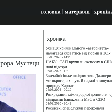
головна
матеріали
хронік
хроніка
Убивця кримінального «авторитета»
намагався сховатись від тюрми в ЗСУ
06/08/2026 - 14:28
урора Мустеци
НАБУ і САП вручили експослу в СШ
нові підозри
06/08/2026 - 12:19
Звичайнісіньке шкідництво. Джипери 
мотокросери хочуть й надалі знищува
природу Карпат
04/08/2026 - 20:19
Розкрадання міжнародної допомоги: с
відправив Банькова із МЗС в СІЗО
03/08/2026 - 20:43
Російські спецслужби переконали