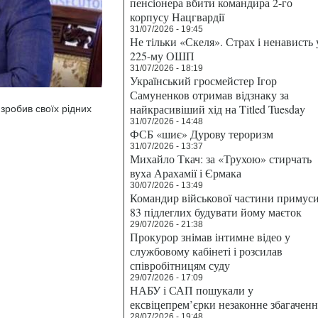
пенсіонера вбити командира 2-го
корпусу Нацгвардії
31/07/2026 - 19:45
Не тільки «Скеля». Страх і ненависть 
225-му ОШП
31/07/2026 - 18:19
Український гросмейстер Ігор
Самуненков отримав відзнаку за
найкрасивіший хід на Titled Tuesday
зробив своїх рідних
31/07/2026 - 14:48
ФСБ «шиє» Дурову тероризм
31/07/2026 - 13:37
Михайло Ткач: за «Трухою» стирчать
вуха Арахамії і Єрмака
30/07/2026 - 13:49
Командир військової частини примус
83 підлеглих будувати йому маєток
29/07/2026 - 21:38
Прокурор знімав інтимне відео у
службовому кабінеті і розсилав
співробітницям суду
29/07/2026 - 17:09
НАБУ і САП пошукали у
ексвіцепрем’єрки незаконне збагаченн
28/07/2026 - 19:48