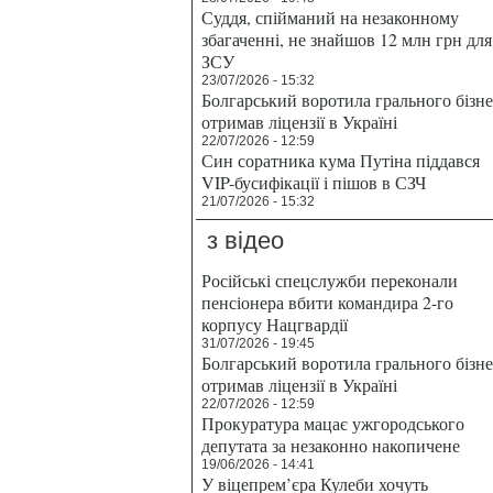
Суддя, спійманий на незаконному
збагаченні, не знайшов 12 млн грн для
ЗСУ
23/07/2026 - 15:32
Болгарський воротила грального бізн
отримав ліцензії в Україні
22/07/2026 - 12:59
Син соратника кума Путіна піддався
VIP-бусифікації і пішов в СЗЧ
21/07/2026 - 15:32
з відео
Російські спецслужби переконали
пенсіонера вбити командира 2-го
корпусу Нацгвардії
31/07/2026 - 19:45
Болгарський воротила грального бізн
отримав ліцензії в Україні
22/07/2026 - 12:59
Прокуратура мацає ужгородського
депутата за незаконно накопичене
19/06/2026 - 14:41
У віцепрем’єра Кулеби хочуть