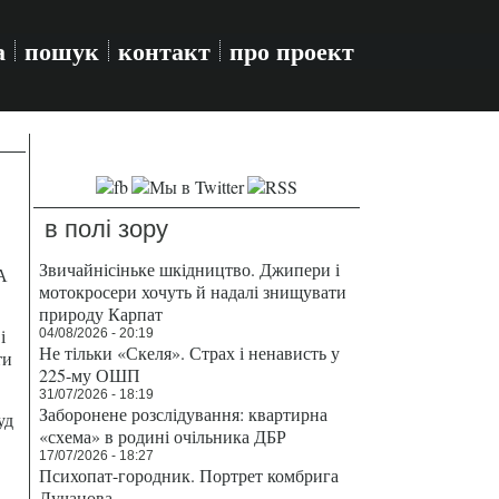
а
пошук
контакт
про проект
в полі зору
Звичайнісіньке шкідництво. Джипери і
А
мотокросери хочуть й надалі знищувати
природу Карпат
і
04/08/2026 - 20:19
Не тільки «Скеля». Страх і ненависть у
ти
225-му ОШП
31/07/2026 - 18:19
Заборонене розслідування: квартирна
уд
«схема» в родині очільника ДБР
17/07/2026 - 18:27
Психопат-городник. Портрет комбрига
Лучанова