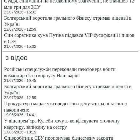
Суддя, спійманий на незаконному збагаченні, не знайшов 12
млн грн для ЗСУ
23/07/2026 - 15:32
Болгарський воротила грального бізнесу отримав ліцензії в
Україні
22/07/2026 - 12:59
Син соратника кума Путіна піддався VIP-бусифікації і пішов
в СЗЧ
21/07/2026 - 15:32
з відео
Російські спецслужби переконали пенсіонера вбити
командира 2-го корпусу Нацгвардії
31/07/2026 - 19:45
Болгарський воротила грального бізнесу отримав ліцензії в
Україні
22/07/2026 - 12:59
Прокуратура мацає ужгородського депутата за незаконно
накопичене
19/06/2026 - 14:41
У віцепрем’єра Кулеби хочуть конфіскувати столичну
квартиру, записану на сестру
17/06/2026 - 18:19
Співробітник СБУ пропонував бізнесмену закрити