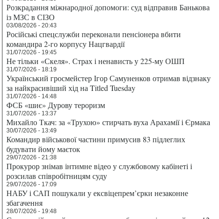
Розкрадання міжнародної допомоги: суд відправив Банькова
із МЗС в СІЗО
03/08/2026 - 20:43
Російські спецслужби переконали пенсіонера вбити
командира 2-го корпусу Нацгвардії
31/07/2026 - 19:45
Не тільки «Скеля». Страх і ненависть у 225-му ОШП
31/07/2026 - 18:19
Український гросмейстер Ігор Самуненков отримав відзнаку
за найкрасивіший хід на Titled Tuesday
31/07/2026 - 14:48
ФСБ «шиє» Дурову тероризм
31/07/2026 - 13:37
Михайло Ткач: за «Трухою» стирчать вуха Арахамії і Єрмака
30/07/2026 - 13:49
Командир військової частини примусив 83 підлеглих
будувати йому маєток
29/07/2026 - 21:38
Прокурор знімав інтимне відео у службовому кабінеті і
розсилав співробітницям суду
29/07/2026 - 17:09
НАБУ і САП пошукали у ексвіцепрем’єрки незаконне
збагачення
28/07/2026 - 19:48