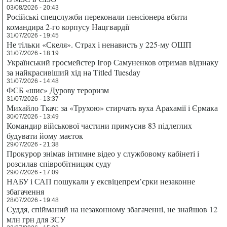
03/08/2026 - 20:43
Російські спецслужби переконали пенсіонера вбити
командира 2-го корпусу Нацгвардії
31/07/2026 - 19:45
Не тільки «Скеля». Страх і ненависть у 225-му ОШП
31/07/2026 - 18:19
Український гросмейстер Ігор Самуненков отримав відзнаку
за найкрасивіший хід на Titled Tuesday
31/07/2026 - 14:48
ФСБ «шиє» Дурову тероризм
31/07/2026 - 13:37
Михайло Ткач: за «Трухою» стирчать вуха Арахамії і Єрмака
30/07/2026 - 13:49
Командир військової частини примусив 83 підлеглих
будувати йому маєток
29/07/2026 - 21:38
Прокурор знімав інтимне відео у службовому кабінеті і
розсилав співробітницям суду
29/07/2026 - 17:09
НАБУ і САП пошукали у ексвіцепрем’єрки незаконне
збагачення
28/07/2026 - 19:48
Суддя, спійманий на незаконному збагаченні, не знайшов 12
млн грн для ЗСУ