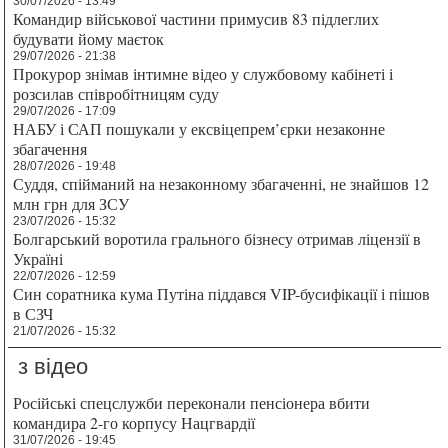
30/07/2026 - 13:49
Командир військової частини примусив 83 підлеглих
будувати йому маєток
29/07/2026 - 21:38
Прокурор знімав інтимне відео у службовому кабінеті і
розсилав співробітницям суду
29/07/2026 - 17:09
НАБУ і САП пошукали у ексвіцепрем’єрки незаконне
збагачення
28/07/2026 - 19:48
Суддя, спійманий на незаконному збагаченні, не знайшов 12
млн грн для ЗСУ
23/07/2026 - 15:32
Болгарський воротила грального бізнесу отримав ліцензії в
Україні
22/07/2026 - 12:59
Син соратника кума Путіна піддався VIP-бусифікації і пішов
в СЗЧ
21/07/2026 - 15:32
з відео
Російські спецслужби переконали пенсіонера вбити
командира 2-го корпусу Нацгвардії
31/07/2026 - 19:45