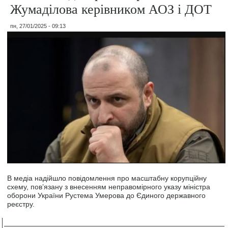
Жумаділова керівником АОЗ і ДОТ
пн, 27/01/2025 - 09:13
В медіа надійшло повідомлення про масштабну корупційну
схему, пов’язану з внесенням неправомірного указу міністра
оборони України Рустема Умерова до Єдиного державного
реєстру.