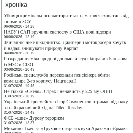
хроніка
Убивця кримінального «авторитета» намагався сховатись від
тюрми в ЗСУ
06/08/2026 - 14:28
НАБУ і САП вручили експослу в США нові підозри
06/08/2026 - 12:19
Звичайнісіньке шкідництво. Джипери і мотокросери хочуть
й надалі знищувати природу Карпат
04/08/2026 - 20:19
Розкрадання міжнародної допомоги: суд відправив Банькова
із МЗС в СІЗО
03/08/2026 - 20:43
Російські спецслужби переконали пенсіонера вбити
командира 2-го корпусу Нацгвардії
31/07/2026 - 19:45
Не тільки «Скеля». Страх і ненависть у 225-му ОШП
31/07/2026 - 18:19
Український гросмейстер Ігор Самуненков отримав відзнаку
за найкрасивіший хід на Titled Tuesday
31/07/2026 - 14:48
ФСБ «шиє» Дурову тероризм
31/07/2026 - 13:37
Михайло Ткач: за «Трухою» стирчать вуха Арахамії і Єрмака