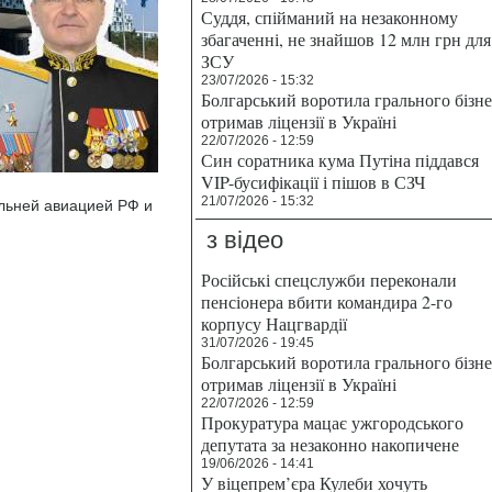
Суддя, спійманий на незаконному
збагаченні, не знайшов 12 млн грн для
ЗСУ
23/07/2026 - 15:32
Болгарський воротила грального бізн
отримав ліцензії в Україні
22/07/2026 - 12:59
Син соратника кума Путіна піддався
VIP-бусифікації і пішов в СЗЧ
21/07/2026 - 15:32
льней авиацией РФ и
з відео
Російські спецслужби переконали
пенсіонера вбити командира 2-го
корпусу Нацгвардії
31/07/2026 - 19:45
Болгарський воротила грального бізн
отримав ліцензії в Україні
22/07/2026 - 12:59
Прокуратура мацає ужгородського
депутата за незаконно накопичене
19/06/2026 - 14:41
У віцепрем’єра Кулеби хочуть