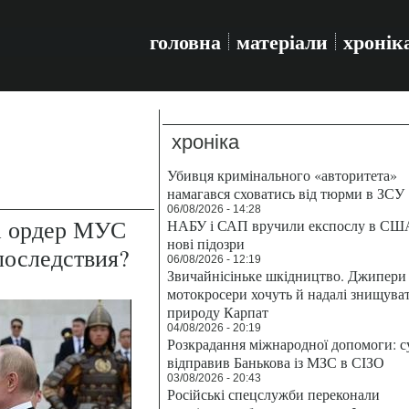
головна
матеріали
хронік
хроніка
Убивця кримінального «авторитета»
намагався сховатись від тюрми в ЗСУ
06/08/2026 - 14:28
а ордер МУС
НАБУ і САП вручили експослу в СШ
нові підозри
последствия?
06/08/2026 - 12:19
Звичайнісіньке шкідництво. Джипери 
мотокросери хочуть й надалі знищува
природу Карпат
04/08/2026 - 20:19
Розкрадання міжнародної допомоги: с
відправив Банькова із МЗС в СІЗО
03/08/2026 - 20:43
Російські спецслужби переконали