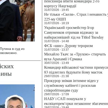
пенсіонера вбити командира 2-го
корпусу Нацгвардії
31/07/2026 - 19:45
Не тільки «Скеля». Страх і ненависть 
225-му ОШП
31/07/2026 - 18:19
Український гросмейстер Ігор
Самуненков отримав відзнаку за
найкрасивіший хід на Titled Tuesday
31/07/2026 - 14:48
ФСБ «шиє» Дурову тероризм
Путина в суд из
31/07/2026 - 13:37
евозможно.
Михайло Ткач: за «Трухою» стирчать
вуха Арахамії і Єрмака
30/07/2026 - 13:49
йских
Командир військової частини примус
аины
83 підлеглих будувати йому маєток
29/07/2026 - 21:38
Прокурор знімав інтимне відео у
службовому кабінеті і розсилав
співробітницям суду
29/07/2026 - 17:09
НАБУ і САП пошукали у
ексвіцепрем’єрки незаконне збагаченн
28/07/2026 - 19:48