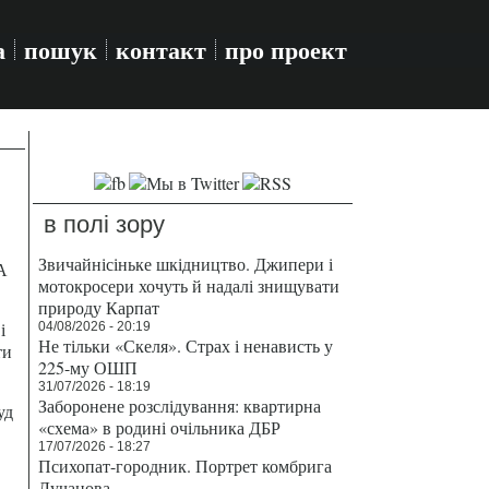
а
пошук
контакт
про проект
в полі зору
Звичайнісіньке шкідництво. Джипери і
А
мотокросери хочуть й надалі знищувати
природу Карпат
і
04/08/2026 - 20:19
Не тільки «Скеля». Страх і ненависть у
ти
225-му ОШП
31/07/2026 - 18:19
Заборонене розслідування: квартирна
уд
«схема» в родині очільника ДБР
17/07/2026 - 18:27
Психопат-городник. Портрет комбрига
Лучанова