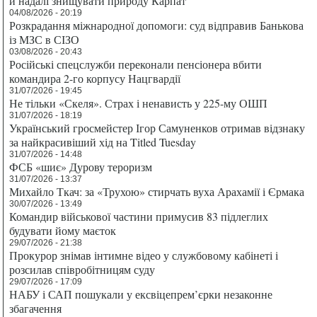
й надалі знищувати природу Карпат
04/08/2026 - 20:19
Розкрадання міжнародної допомоги: суд відправив Банькова
із МЗС в СІЗО
03/08/2026 - 20:43
Російські спецслужби переконали пенсіонера вбити
командира 2-го корпусу Нацгвардії
31/07/2026 - 19:45
Не тільки «Скеля». Страх і ненависть у 225-му ОШП
31/07/2026 - 18:19
Український гросмейстер Ігор Самуненков отримав відзнаку
за найкрасивіший хід на Titled Tuesday
31/07/2026 - 14:48
ФСБ «шиє» Дурову тероризм
31/07/2026 - 13:37
Михайло Ткач: за «Трухою» стирчать вуха Арахамії і Єрмака
30/07/2026 - 13:49
Командир військової частини примусив 83 підлеглих
будувати йому маєток
29/07/2026 - 21:38
Прокурор знімав інтимне відео у службовому кабінеті і
розсилав співробітницям суду
29/07/2026 - 17:09
НАБУ і САП пошукали у ексвіцепрем’єрки незаконне
збагачення