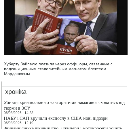
Хуберту Зайпелю платили через оффшоры, связанные с
подсанкционным сталелитейным магнатом Алексеем
Мордашовым.
хроніка
Убивця кримінального «авторитета» намагався сховатись від
тюрми в ЗСУ
06/08/2026 - 14:28
НАБУ і САП вручили експослу в США нові підозри
06/08/2026 - 12:19
Звичайнісіньке шкідництво. Джипери і мотокросери хочуть