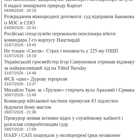
й надалі знищувати природу Карпат
04/08/2026 - 20:19
Розкрадання міжнародної допомоги: суд відправив Банькова
із МЗС в СІЗО
03/08/2026 - 20:43
Російські спецслужби переконали пенсіонера вбити
командира 2-го корпусу Нацгвардії
31/07/2026 - 19:45
Не тільки «Скеля». Страх і ненависть у 225-му ОШП
31/07/2026 - 18:19
Український гросмейстер Ігор Самуненков отримав відзнаку
за найкрасивіший хід на Titled Tuesday
31/07/2026 - 14:48
ФСБ «шиє» Дурову тероризм
31/07/2026 - 13:37
Михайло Ткач: за «Трухою» стирчать вуха Арахамії і Єрмака
30/07/2026 - 13:49
Командир військової частини примусив 83 підлеглих
будувати йому маєток
29/07/2026 - 21:38
Прокурор знімав інтимне відео у службовому кабінеті і
розсилав співробітницям суду
29/07/2026 - 17:09
НАБУ і САП пошукали у ексвіцепрем’єрки незаконне