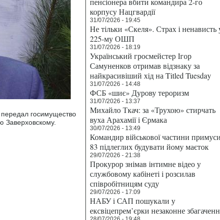
пенсіонера вбити командира 2-го
корпусу Нацгвардії
31/07/2026 - 19:45
Не тільки «Скеля». Страх і ненависть 
225-му ОШП
31/07/2026 - 18:19
Український гросмейстер Ігор
Самуненков отримав відзнаку за
найкрасивіший хід на Titled Tuesday
31/07/2026 - 14:48
ФСБ «шиє» Дурову тероризм
31/07/2026 - 13:37
Михайло Ткач: за «Трухою» стирчать
 передал госимущество
вуха Арахамії і Єрмака
ю Заверховскому.
30/07/2026 - 13:49
Командир військової частини примус
83 підлеглих будувати йому маєток
29/07/2026 - 21:38
Прокурор знімав інтимне відео у
службовому кабінеті і розсилав
співробітницям суду
29/07/2026 - 17:09
НАБУ і САП пошукали у
ексвіцепрем’єрки незаконне збагаченн
28/07/2026 - 19:48