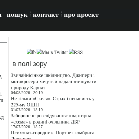
а
пошук
контакт
про проект
в полі зору
Звичайнісіньке шкідництво. Джипери і
А
мотокросери хочуть й надалі знищувати
природу Карпат
і
04/08/2026 - 20:19
Не тільки «Скеля». Страх і ненависть у
ти
225-му ОШП
31/07/2026 - 18:19
Заборонене розслідування: квартирна
уд
«схема» в родині очільника ДБР
17/07/2026 - 18:27
Психопат-городник. Портрет комбрига
Лучанова