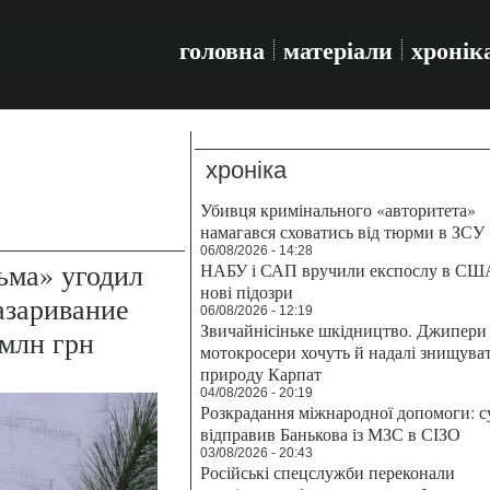
головна
матеріали
хронік
хроніка
Убивця кримінального «авторитета»
намагався сховатись від тюрми в ЗСУ
06/08/2026 - 14:28
ьма» угодил
НАБУ і САП вручили експослу в СШ
нові підозри
базаривание
06/08/2026 - 12:19
Звичайнісіньке шкідництво. Джипери 
млн грн
мотокросери хочуть й надалі знищува
природу Карпат
04/08/2026 - 20:19
Розкрадання міжнародної допомоги: с
відправив Банькова із МЗС в СІЗО
03/08/2026 - 20:43
Російські спецслужби переконали