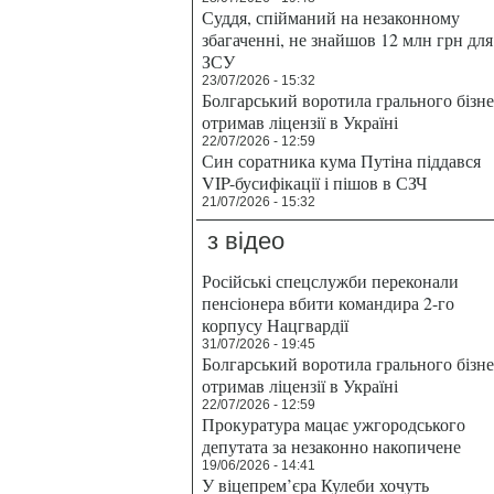
Суддя, спійманий на незаконному
збагаченні, не знайшов 12 млн грн для
ЗСУ
23/07/2026 - 15:32
Болгарський воротила грального бізн
отримав ліцензії в Україні
22/07/2026 - 12:59
Син соратника кума Путіна піддався
VIP-бусифікації і пішов в СЗЧ
21/07/2026 - 15:32
з відео
Російські спецслужби переконали
пенсіонера вбити командира 2-го
корпусу Нацгвардії
31/07/2026 - 19:45
Болгарський воротила грального бізн
отримав ліцензії в Україні
22/07/2026 - 12:59
Прокуратура мацає ужгородського
депутата за незаконно накопичене
19/06/2026 - 14:41
У віцепрем’єра Кулеби хочуть