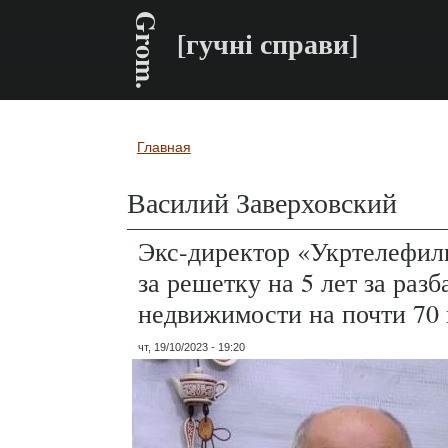
Grom.
[гучні справи]
Главная
Вы здесь
Василий Заверховский
Экс-директор «Укртелефил
за решетку на 5 лет за раз
недвижимости на почти 70 
чт, 19/10/2023 - 19:20