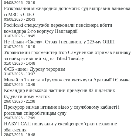
04/08/2026 - 20:19
Розкрадання міжнародної допомоги: суд відправив Банькова
із МЗС в СІЗО
03/08/2026 - 20:43
Російські спецслужби переконали пенсіонера вбити
командира 2-го корпусу Нацгвардії
31/07/2026 - 19:45
Не тільки «Скеля». Страх і ненависть у 225-му ОШП
31/07/2026 - 18:19
Український гросмейстер Ігор Самуненков отримав відзнаку
за найкрасивіший хід на Titled Tuesday
31/07/2026 - 14:48
ФСБ «шиє» Дурову тероризм
31/07/2026 - 13:37
Михайло Ткач: за «Трухою» стирчать вуха Арахамії і Єрмака
30/07/2026 - 13:49
Командир військової частини примусив 83 підлеглих
будувати йому маєток
29/07/2026 - 21:38
Прокурор знімав інтимне відео у службовому кабінеті і
розсилав співробітницям суду
29/07/2026 - 17:09
НАБУ і САП пошукали у ексвіцепрем’єрки незаконне
збагачення
28/07/2026 - 19:48