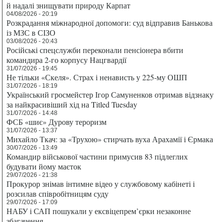
й надалі знищувати природу Карпат
04/08/2026 - 20:19
Розкрадання міжнародної допомоги: суд відправив Банькова
із МЗС в СІЗО
03/08/2026 - 20:43
Російські спецслужби переконали пенсіонера вбити
командира 2-го корпусу Нацгвардії
31/07/2026 - 19:45
Не тільки «Скеля». Страх і ненависть у 225-му ОШП
31/07/2026 - 18:19
Український гросмейстер Ігор Самуненков отримав відзнаку
за найкрасивіший хід на Titled Tuesday
31/07/2026 - 14:48
ФСБ «шиє» Дурову тероризм
31/07/2026 - 13:37
Михайло Ткач: за «Трухою» стирчать вуха Арахамії і Єрмака
30/07/2026 - 13:49
Командир військової частини примусив 83 підлеглих
будувати йому маєток
29/07/2026 - 21:38
Прокурор знімав інтимне відео у службовому кабінеті і
розсилав співробітницям суду
29/07/2026 - 17:09
НАБУ і САП пошукали у ексвіцепрем’єрки незаконне
збагачення