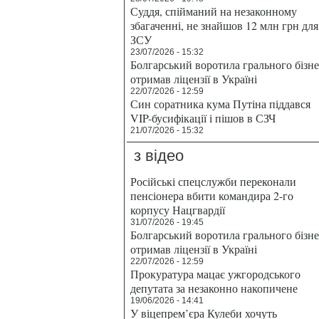
Суддя, спійманий на незаконному
збагаченні, не знайшов 12 млн грн для
ЗСУ
23/07/2026 - 15:32
Болгарський воротила грального бізн
отримав ліцензії в Україні
22/07/2026 - 12:59
Син соратника кума Путіна піддався
VIP-бусифікації і пішов в СЗЧ
21/07/2026 - 15:32
з відео
Російські спецслужби переконали
пенсіонера вбити командира 2-го
корпусу Нацгвардії
31/07/2026 - 19:45
Болгарський воротила грального бізн
отримав ліцензії в Україні
22/07/2026 - 12:59
Прокуратура мацає ужгородського
депутата за незаконно накопичене
19/06/2026 - 14:41
У віцепрем’єра Кулеби хочуть