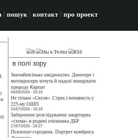
а
пошук
контакт
про проект
в полі зору
Звичайнісіньке шкідництво. Джипери і
А
мотокросери хочуть й надалі знищувати
природу Карпат
і
04/08/2026 - 20:19
Не тільки «Скеля». Страх і ненависть у
ти
225-му ОШП
31/07/2026 - 18:19
Заборонене розслідування: квартирна
уд
«схема» в родині очільника ДБР
17/07/2026 - 18:27
Психопат-городник. Портрет комбрига
Лучанова