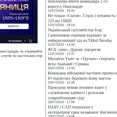
пенсіонера вбити командира 2-го
корпусу Нацгвардії
31/07/2026 - 19:45
Не тільки «Скеля». Страх і ненависть 
225-му ОШП
31/07/2026 - 18:19
Український гросмейстер Ігор
Самуненков отримав відзнаку за
найкрасивіший хід на Titled Tuesday
31/07/2026 - 14:48
ФСБ «шиє» Дурову тероризм
е реєстрацію та отримуйте
31/07/2026 - 13:37
 слотів та настільних ігор
Михайло Ткач: за «Трухою» стирчать
вуха Арахамії і Єрмака
30/07/2026 - 13:49
Командир військової частини примус
83 підлеглих будувати йому маєток
29/07/2026 - 21:38
Прокурор знімав інтимне відео у
службовому кабінеті і розсилав
співробітницям суду
29/07/2026 - 17:09
НАБУ і САП пошукали у
ексвіцепрем’єрки незаконне збагаченн
28/07/2026 - 19:48