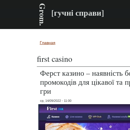
Grom.
[гучні справи]
Главная
Вы здесь
first casino
Ферст казино – наявність б
промокодів для цікавої та 
гри
ср, 14/09/2022 - 11:00