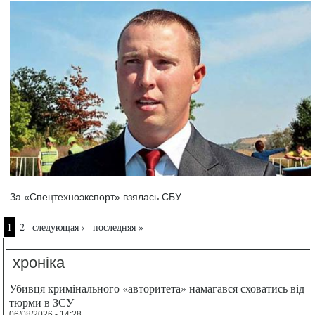
За «Спецтехноэкспорт» взялась СБУ.
Страницы
1
2
следующая ›
последняя »
хроніка
Убивця кримінального «авторитета» намагався сховатись від
тюрми в ЗСУ
06/08/2026 - 14:28