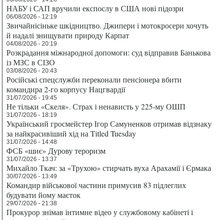
НАБУ і САП вручили експослу в США нові підозри
06/08/2026 - 12:19
Звичайнісіньке шкідництво. Джипери і мотокросери хочуть
й надалі знищувати природу Карпат
04/08/2026 - 20:19
Розкрадання міжнародної допомоги: суд відправив Банькова
із МЗС в СІЗО
03/08/2026 - 20:43
Російські спецслужби переконали пенсіонера вбити
командира 2-го корпусу Нацгвардії
31/07/2026 - 19:45
Не тільки «Скеля». Страх і ненависть у 225-му ОШП
31/07/2026 - 18:19
Український гросмейстер Ігор Самуненков отримав відзнаку
за найкрасивіший хід на Titled Tuesday
31/07/2026 - 14:48
ФСБ «шиє» Дурову тероризм
31/07/2026 - 13:37
Михайло Ткач: за «Трухою» стирчать вуха Арахамії і Єрмака
30/07/2026 - 13:49
Командир військової частини примусив 83 підлеглих
будувати йому маєток
29/07/2026 - 21:38
Прокурор знімав інтимне відео у службовому кабінеті і