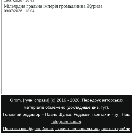
16/07/2026 - 16:42
Мільярдна гральна імперія громадянина Журила
09/07/2026 - 18:04
Grom.
[гучні справи]
(с) 2016 - 2026. Передрук авторських
матеріалів обмежено (докладніше див.
тут
).
Головний редактор – Павло Шульц. Редакція і контакти -
тут
. Наш
Telegram-канал
.
Політика конфіденційності, захист персональних даних та файли