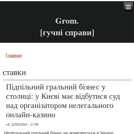
Grom.
[гучні справи]
Главная
Вы здесь
ставки
Підпільний гральний бізнес у
столиці: у Києві має відбутися суд
над організатором нелегального
онлайн-казино
сб, 11/05/2024 - 17:08
Нелегальний гральний бізнес не вгамовується в Україні,