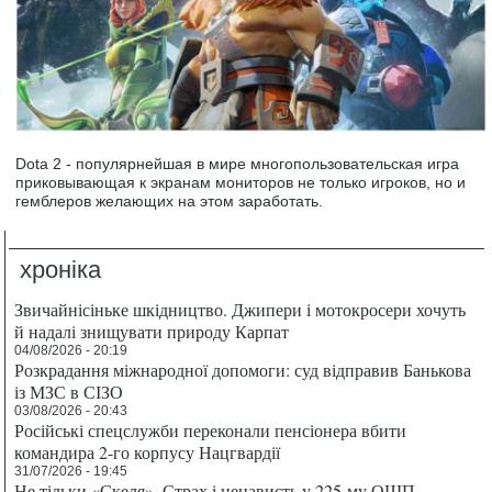
Dota 2 - популярнейшая в мире многопользовательская игра
приковывающая к экранам мониторов не только игроков, но и
гемблеров желающих на этом заработать.
хроніка
Звичайнісіньке шкідництво. Джипери і мотокросери хочуть
й надалі знищувати природу Карпат
04/08/2026 - 20:19
Розкрадання міжнародної допомоги: суд відправив Банькова
із МЗС в СІЗО
03/08/2026 - 20:43
Російські спецслужби переконали пенсіонера вбити
командира 2-го корпусу Нацгвардії
31/07/2026 - 19:45
Не тільки «Скеля». Страх і ненависть у 225-му ОШП