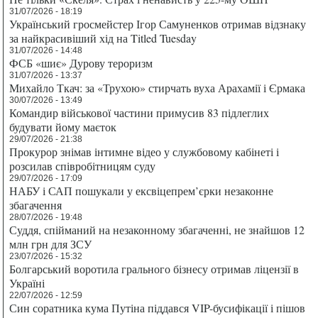
31/07/2026 - 18:19
Український гросмейстер Ігор Самуненков отримав відзнаку
за найкрасивіший хід на Titled Tuesday
31/07/2026 - 14:48
ФСБ «шиє» Дурову тероризм
31/07/2026 - 13:37
Михайло Ткач: за «Трухою» стирчать вуха Арахамії і Єрмака
30/07/2026 - 13:49
Командир військової частини примусив 83 підлеглих
будувати йому маєток
29/07/2026 - 21:38
Прокурор знімав інтимне відео у службовому кабінеті і
розсилав співробітницям суду
29/07/2026 - 17:09
НАБУ і САП пошукали у ексвіцепрем’єрки незаконне
збагачення
28/07/2026 - 19:48
Суддя, спійманий на незаконному збагаченні, не знайшов 12
млн грн для ЗСУ
23/07/2026 - 15:32
Болгарський воротила грального бізнесу отримав ліцензії в
Україні
22/07/2026 - 12:59
Син соратника кума Путіна піддався VIP-бусифікації і пішов