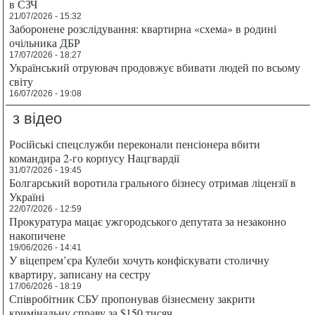
в СЗЧ
21/07/2026 - 15:32
Заборонене розслідування: квартирна «схема» в родині
очільника ДБР
17/07/2026 - 18:27
Український отруювач продовжує вбивати людей по всьому
світу
16/07/2026 - 19:08
з відео
Російські спецслужби переконали пенсіонера вбити
командира 2-го корпусу Нацгвардії
31/07/2026 - 19:45
Болгарський воротила грального бізнесу отримав ліцензії в
Україні
22/07/2026 - 12:59
Прокуратура мацає ужгородського депутата за незаконно
накопичене
19/06/2026 - 14:41
У віцепрем’єра Кулеби хочуть конфіскувати столичну
квартиру, записану на сестру
17/06/2026 - 18:19
Співробітник СБУ пропонував бізнесмену закрити
кримінальну справу за $150 тисяч