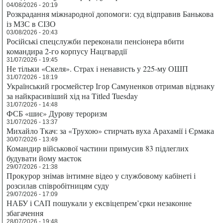
04/08/2026 - 20:19
Розкрадання міжнародної допомоги: суд відправив Банькова
із МЗС в СІЗО
03/08/2026 - 20:43
Російські спецслужби переконали пенсіонера вбити
командира 2-го корпусу Нацгвардії
31/07/2026 - 19:45
Не тільки «Скеля». Страх і ненависть у 225-му ОШП
31/07/2026 - 18:19
Український гросмейстер Ігор Самуненков отримав відзнаку
за найкрасивіший хід на Titled Tuesday
31/07/2026 - 14:48
ФСБ «шиє» Дурову тероризм
31/07/2026 - 13:37
Михайло Ткач: за «Трухою» стирчать вуха Арахамії і Єрмака
30/07/2026 - 13:49
Командир військової частини примусив 83 підлеглих
будувати йому маєток
29/07/2026 - 21:38
Прокурор знімав інтимне відео у службовому кабінеті і
розсилав співробітницям суду
29/07/2026 - 17:09
НАБУ і САП пошукали у ексвіцепрем’єрки незаконне
збагачення
28/07/2026 - 19:48