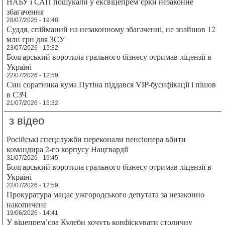
НАБУ і САП пошукали у ексвіцепрем’єрки незаконне
збагачення
28/07/2026 - 19:48
Суддя, спійманий на незаконному збагаченні, не знайшов 12
млн грн для ЗСУ
23/07/2026 - 15:32
Болгарський воротила грального бізнесу отримав ліцензії в
Україні
22/07/2026 - 12:59
Син соратника кума Путіна піддався VIP-бусифікації і пішов
в СЗЧ
21/07/2026 - 15:32
з відео
Російські спецслужби переконали пенсіонера вбити
командира 2-го корпусу Нацгвардії
31/07/2026 - 19:45
Болгарський воротила грального бізнесу отримав ліцензії в
Україні
22/07/2026 - 12:59
Прокуратура мацає ужгородського депутата за незаконно
накопичене
19/06/2026 - 14:41
У віцепрем’єра Кулеби хочуть конфіскувати столичну