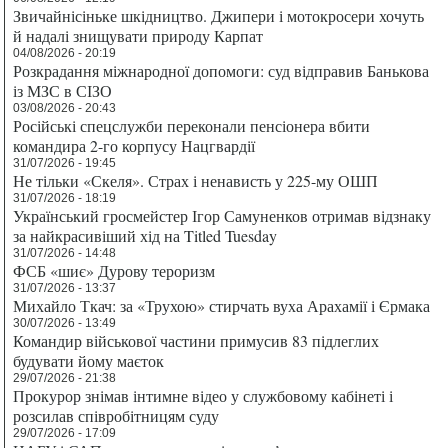
Звичайнісіньке шкідництво. Джипери і мотокросери хочуть
й надалі знищувати природу Карпат
04/08/2026 - 20:19
Розкрадання міжнародної допомоги: суд відправив Банькова
із МЗС в СІЗО
03/08/2026 - 20:43
Російські спецслужби переконали пенсіонера вбити
командира 2-го корпусу Нацгвардії
31/07/2026 - 19:45
Не тільки «Скеля». Страх і ненависть у 225-му ОШП
31/07/2026 - 18:19
Український гросмейстер Ігор Самуненков отримав відзнаку
за найкрасивіший хід на Titled Tuesday
31/07/2026 - 14:48
ФСБ «шиє» Дурову тероризм
31/07/2026 - 13:37
Михайло Ткач: за «Трухою» стирчать вуха Арахамії і Єрмака
30/07/2026 - 13:49
Командир військової частини примусив 83 підлеглих
будувати йому маєток
29/07/2026 - 21:38
Прокурор знімав інтимне відео у службовому кабінеті і
розсилав співробітницям суду
29/07/2026 - 17:09