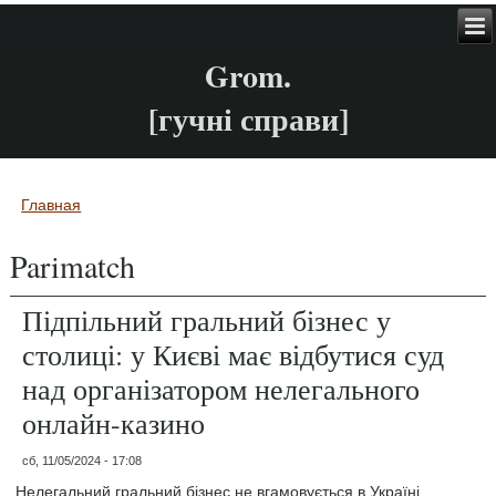
Grom.
[гучні справи]
Главная
Вы здесь
Parimatch
Підпільний гральний бізнес у
столиці: у Києві має відбутися суд
над організатором нелегального
онлайн-казино
сб, 11/05/2024 - 17:08
Нелегальний гральний бізнес не вгамовується в Україні,