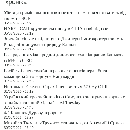
хроніка
Убивця кримінального «авторитета» намагався сховатись від
тюрми в ЗСУ
06/08/2026 - 14:28
НАБУ і САП вручили експослу в США нові підозри
06/08/2026 - 12:19
Звичайнісіньке шкідництво. Джипери і мотокросери хочуть
й надалі знищувати природу Карпат
04/08/2026 - 20:19
Розкрадання міжнародної допомоги: суд відправив Банькова
із МЗС в СІЗО
03/08/2026 - 20:43
Російські спецслужби переконали пенсіонера вбити
командира 2-го корпусу Нацгвардії
31/07/2026 - 19:45
Не тільки «Скеля». Страх і ненависть у 225-му ОШП
31/07/2026 - 18:19
Український гросмейстер Ігор Самуненков отримав відзнаку
за найкрасивіший хід на Titled Tuesday
31/07/2026 - 14:48
ФСБ «шиє» Дурову тероризм
31/07/2026 - 13:37
Михайло Ткач: за «Трухою» стирчать вуха Арахамії і Єрмака
30/07/2026 - 13:49