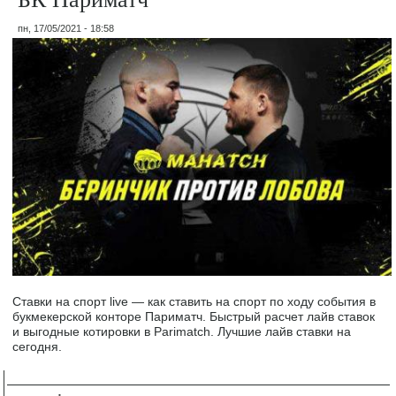
пн, 17/05/2021 - 18:58
Ставки на спорт live — как ставить на спорт по ходу события в
букмекерской конторе Париматч. Быстрый расчет лайв ставок
и выгодные котировки в Parimatch. Лучшие лайв ставки на
сегодня.