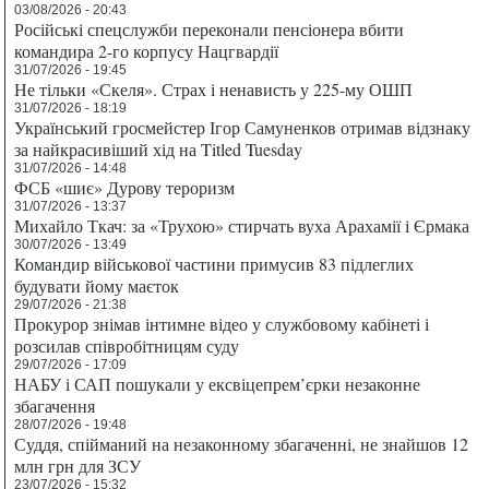
03/08/2026 - 20:43
Російські спецслужби переконали пенсіонера вбити
командира 2-го корпусу Нацгвардії
31/07/2026 - 19:45
Не тільки «Скеля». Страх і ненависть у 225-му ОШП
31/07/2026 - 18:19
Український гросмейстер Ігор Самуненков отримав відзнаку
за найкрасивіший хід на Titled Tuesday
31/07/2026 - 14:48
ФСБ «шиє» Дурову тероризм
31/07/2026 - 13:37
Михайло Ткач: за «Трухою» стирчать вуха Арахамії і Єрмака
30/07/2026 - 13:49
Командир військової частини примусив 83 підлеглих
будувати йому маєток
29/07/2026 - 21:38
Прокурор знімав інтимне відео у службовому кабінеті і
розсилав співробітницям суду
29/07/2026 - 17:09
НАБУ і САП пошукали у ексвіцепрем’єрки незаконне
збагачення
28/07/2026 - 19:48
Суддя, спійманий на незаконному збагаченні, не знайшов 12
млн грн для ЗСУ
23/07/2026 - 15:32