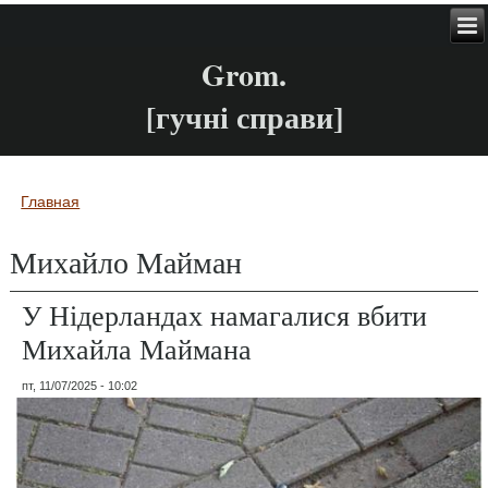
Grom.
[гучні справи]
Главная
Вы здесь
Михайло Майман
У Нідерландах намагалися вбити
Михайла Маймана
пт, 11/07/2025 - 10:02