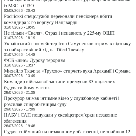
із МЗС в СІЗО
03/08/2026 - 20:43
Російські спецслужби переконали пенсіонера вбити
командира 2-го корпусу Нацгвардії
31/07/2026 - 19:45
Не тільки «Скеля». Страх і ненависть у 225-му ОШП
31/07/2026 - 18:19
Український гросмейстер Ігор Самуненков отримав відзнаку
за найкрасивіший хід на Titled Tuesday
31/07/2026 - 14:48
ФСБ «шиє» Дурову тероризм
31/07/2026 - 13:37
Михайло Ткач: за «Трухою» стирчать вуха Арахамії і Єрмака
30/07/2026 - 13:49
Командир військової частини примусив 83 підлеглих
будувати йому маєток
29/07/2026 - 21:38
Прокурор знімав інтимне відео у службовому кабінеті і
розсилав співробітницям суду
29/07/2026 - 17:09
НАБУ і САП пошукали у ексвіцепрем’єрки незаконне
збагачення
28/07/2026 - 19:48
Суддя, спійманий на незаконному збагаченні, не знайшов 12