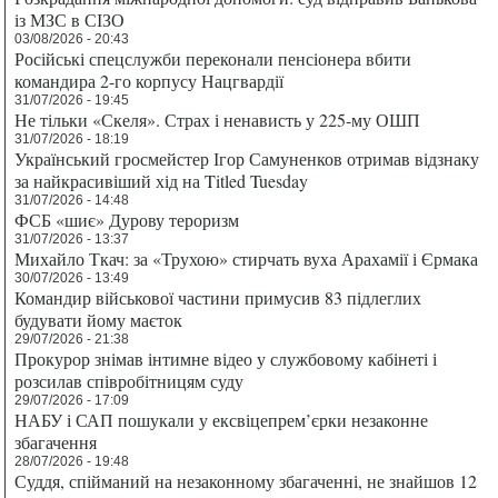
із МЗС в СІЗО
03/08/2026 - 20:43
Російські спецслужби переконали пенсіонера вбити
командира 2-го корпусу Нацгвардії
31/07/2026 - 19:45
Не тільки «Скеля». Страх і ненависть у 225-му ОШП
31/07/2026 - 18:19
Український гросмейстер Ігор Самуненков отримав відзнаку
за найкрасивіший хід на Titled Tuesday
31/07/2026 - 14:48
ФСБ «шиє» Дурову тероризм
31/07/2026 - 13:37
Михайло Ткач: за «Трухою» стирчать вуха Арахамії і Єрмака
30/07/2026 - 13:49
Командир військової частини примусив 83 підлеглих
будувати йому маєток
29/07/2026 - 21:38
Прокурор знімав інтимне відео у службовому кабінеті і
розсилав співробітницям суду
29/07/2026 - 17:09
НАБУ і САП пошукали у ексвіцепрем’єрки незаконне
збагачення
28/07/2026 - 19:48
Суддя, спійманий на незаконному збагаченні, не знайшов 12