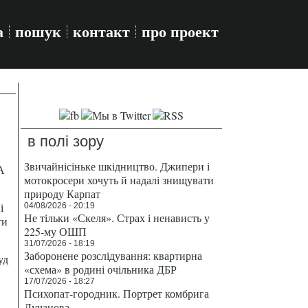
а
пошук
контакт
про проект
в полі зору
Звичайнісіньке шкідництво. Джипери і
А
мотокросери хочуть й надалі знищувати
природу Карпат
і
04/08/2026 - 20:19
Не тільки «Скеля». Страх і ненависть у
ти
225-му ОШП
31/07/2026 - 18:19
Заборонене розслідування: квартирна
уд
«схема» в родині очільника ДБР
17/07/2026 - 18:27
Психопат-городник. Портрет комбрига
Лучанова