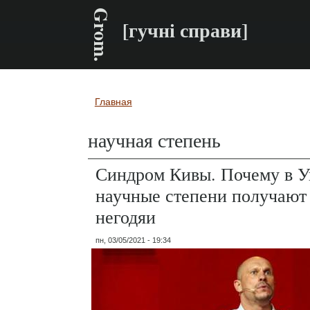
Grom.
[гучні справи]
Главная
Вы здесь
научная степень
Синдром Кивы. Почему в У
научные степени получают
негодяи
пн, 03/05/2021 - 19:34