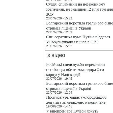
Суддя, спійманий на незаконному
збагаченні, не знайшов 12 млн грн для
ЗСУ
23/07/2026 - 15:32
Болгарський воротила грального бізн
отримав ліцензії в Україні
22/07/2026 - 12:59
Син соратника кума Путіна піддався
VIP-бусифікації і пішов в СЗЧ
21/07/2026 - 15:32
з відео
Російські спецслужби переконали
пенсіонера вбити командира 2-го
корпусу Нацгвардії
31/07/2026 - 19:45
Болгарський воротила грального бізн
отримав ліцензії в Україні
22/07/2026 - 12:59
Прокуратура мацає ужгородського
депутата за незаконно накопичене
19/06/2026 - 14:41
У віцепрем’єра Кулеби хочуть