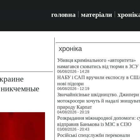
головна
матеріали
хронік
хроніка
Убивця кримінального «авторитета»
намагався сховатись від тюрми в ЗСУ
06/08/2026 - 14:28
краине
НАБУ і САП вручили експослу в СШ
нові підозри
 никчемные
06/08/2026 - 12:19
Звичайнісіньке шкідництво. Джипери 
мотокросери хочуть й надалі знищува
природу Карпат
04/08/2026 - 20:19
Розкрадання міжнародної допомоги: с
відправив Банькова із МЗС в СІЗО
03/08/2026 - 20:43
Російські спецслужби переконали