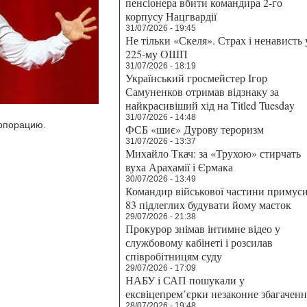
пенсіонера вбити командира 2-го
корпусу Нацгвардії
31/07/2026 - 19:45
Не тільки «Скеля». Страх і ненависть 
225-му ОШП
31/07/2026 - 18:19
Український гросмейстер Ігор
Самуненков отримав відзнаку за
найкрасивіший хід на Titled Tuesday
31/07/2026 - 14:48
орпорацию.
ФСБ «шиє» Дурову тероризм
31/07/2026 - 13:37
Михайло Ткач: за «Трухою» стирчать
вуха Арахамії і Єрмака
30/07/2026 - 13:49
Командир військової частини примус
83 підлеглих будувати йому маєток
29/07/2026 - 21:38
Прокурор знімав інтимне відео у
службовому кабінеті і розсилав
співробітницям суду
29/07/2026 - 17:09
НАБУ і САП пошукали у
ексвіцепрем’єрки незаконне збагаченн
28/07/2026 - 19:48