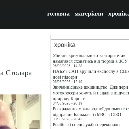
головна
матеріали
хронік
хроніка
Убивця кримінального «авторитета»
намагався сховатись від тюрми в ЗСУ
06/08/2026 - 14:28
а Столара
НАБУ і САП вручили експослу в СШ
нові підозри
06/08/2026 - 12:19
Звичайнісіньке шкідництво. Джипери 
мотокросери хочуть й надалі знищува
природу Карпат
04/08/2026 - 20:19
Розкрадання міжнародної допомоги: с
відправив Банькова із МЗС в СІЗО
03/08/2026 - 20:43
Російські спецслужби переконали