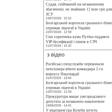
Суддя, спійманий на незаконному
збагаченні, не знайшов 12 млн грн для
ЗСУ
23/07/2026 - 15:32
Болгарський воротила грального бізн
отримав ліцензії в Україні
22/07/2026 - 12:59
Син соратника кума Путіна піддався
VIP-бусифікації і пішов в СЗЧ
21/07/2026 - 15:32
з відео
Російські спецслужби переконали
пенсіонера вбити командира 2-го
корпусу Нацгвардії
31/07/2026 - 19:45
Болгарський воротила грального бізн
отримав ліцензії в Україні
22/07/2026 - 12:59
Прокуратура мацає ужгородського
депутата за незаконно накопичене
19/06/2026 - 14:41
У віцепрем’єра Кулеби хочуть