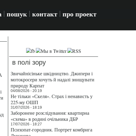
а
пошук
контакт
про проект
в полі зору
Звичайнісіньке шкідництво. Джипери і
А
мотокросери хочуть й надалі знищувати
природу Карпат
і
04/08/2026 - 20:19
Не тільки «Скеля». Страх і ненависть у
ти
225-му ОШП
31/07/2026 - 18:19
Заборонене розслідування: квартирна
уд
«схема» в родині очільника ДБР
17/07/2026 - 18:27
Психопат-городник. Портрет комбрига
Лучанова