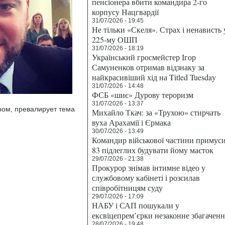
пенсіонера вбити командира 2-го
корпусу Нацгвардії
31/07/2026 - 19:45
Не тільки «Скеля». Страх і ненависть 
225-му ОШП
31/07/2026 - 18:19
Український гросмейстер Ігор
Самуненков отримав відзнаку за
найкрасивіший хід на Titled Tuesday
31/07/2026 - 14:48
ФСБ «шиє» Дурову тероризм
31/07/2026 - 13:37
ром, превалирует тема
Михайло Ткач: за «Трухою» стирчать
вуха Арахамії і Єрмака
30/07/2026 - 13:49
Командир військової частини примус
83 підлеглих будувати йому маєток
29/07/2026 - 21:38
Прокурор знімав інтимне відео у
службовому кабінеті і розсилав
співробітницям суду
29/07/2026 - 17:09
НАБУ і САП пошукали у
ексвіцепрем’єрки незаконне збагаченн
28/07/2026 - 19:48