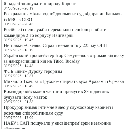
й надалі знищувати природу Карпат
04/08/2026 - 20:19
Розкрадання міжнародної допомоги: суд відправив Банькова
із МЗС в СІЗО
03/08/2026 - 20:43
Російські спецслужби переконали пенсіонера вбити
командира 2-го корпусу Нацгвардії
31/07/2026 - 19:45
Не тільки «Скеля». Страх і ненависть у 225-му ОШП
31/07/2026 - 18:19
Український гросмейстер Ігор Самуненков отримав відзнаку
за найкрасивіший хід на Titled Tuesday
31/07/2026 - 14:48
ФСБ «шиє» Дурову тероризм
31/07/2026 - 13:37
Михайло Ткач: за «Трухою» стирчать вуха Арахамії і Єрмака
30/07/2026 - 13:49
Командир військової частини примусив 83 підлеглих
будувати йому маєток
29/07/2026 - 21:38
Прокурор знімав інтимне відео у службовому кабінеті і
розсилав співробітницям суду
29/07/2026 - 17:09
НАБУ і САП пошукали у ексвіцепрем’єрки незаконне
збагачення