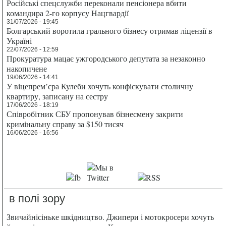
Російські спецслужби переконали пенсіонера вбити
командира 2-го корпусу Нацгвардії
31/07/2026 - 19:45
Болгарський воротила грального бізнесу отримав ліцензії в
Україні
22/07/2026 - 12:59
Прокуратура мацає ужгородського депутата за незаконно
накопичене
19/06/2026 - 14:41
У віцепрем’єра Кулеби хочуть конфіскувати столичну
квартиру, записану на сестру
17/06/2026 - 18:19
Співробітник СБУ пропонував бізнесмену закрити
кримінальну справу за $150 тисяч
16/06/2026 - 16:56
в полі зору
Звичайнісіньке шкідництво. Джипери і мотокросери хочуть