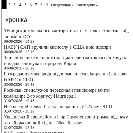
Страницы
1
2
3
4
5
6
7
8
9
следующая ›
последняя »
хроніка
Убивця кримінального «авторитета» намагався сховатись від
тюрми в ЗСУ
06/08/2026 - 14:28
НАБУ і САП вручили експослу в США нові підозри
06/08/2026 - 12:19
Звичайнісіньке шкідництво. Джипери і мотокросери хочуть
й надалі знищувати природу Карпат
04/08/2026 - 20:19
Розкрадання міжнародної допомоги: суд відправив Банькова
із МЗС в СІЗО
03/08/2026 - 20:43
Російські спецслужби переконали пенсіонера вбити
командира 2-го корпусу Нацгвардії
31/07/2026 - 19:45
Не тільки «Скеля». Страх і ненависть у 225-му ОШП
31/07/2026 - 18:19
Український гросмейстер Ігор Самуненков отримав відзнаку
за найкрасивіший хід на Titled Tuesday
31/07/2026 - 14:48
ФСБ «шиє» Дурову тероризм