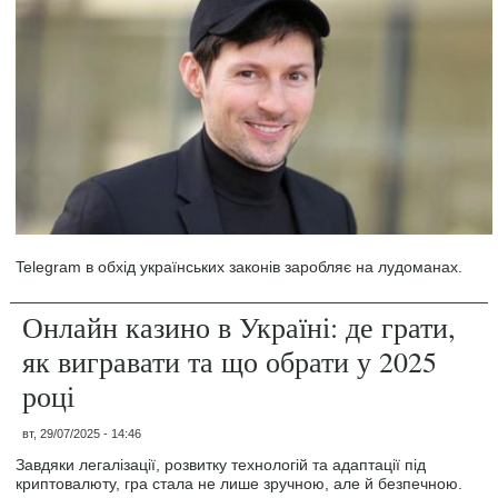
Telegram в обхід українських законів заробляє на лудоманах.
Онлайн казино в Україні: де грати,
як вигравати та що обрати у 2025
році
вт, 29/07/2025 - 14:46
Завдяки легалізації, розвитку технологій та адаптації під
криптовалюту, гра стала не лише зручною, але й безпечною.