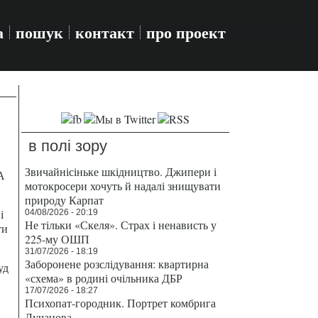
а
пошук
контакт
про проект
в полі зору
Звичайнісіньке шкідництво. Джипери і
А
мотокросери хочуть й надалі знищувати
природу Карпат
і
04/08/2026 - 20:19
Не тільки «Скеля». Страх і ненависть у
ти
225-му ОШП
31/07/2026 - 18:19
Заборонене розслідування: квартирна
уд
«схема» в родині очільника ДБР
17/07/2026 - 18:27
Психопат-городник. Портрет комбрига
Лучанова