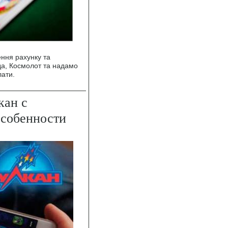
ення рахунку та
да, Космолот та надамо
ати.
кан с
особенности