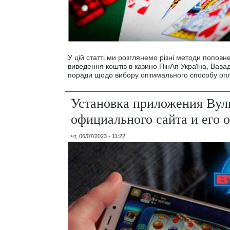
У цій статті ми розглянемо різні методи поповн
виведення коштів в казино ПінАп Україна, Вава
поради щодо вибору оптимального способу опл
Установка приложения Вул
официального сайта и его 
чт, 06/07/2023 - 11:22