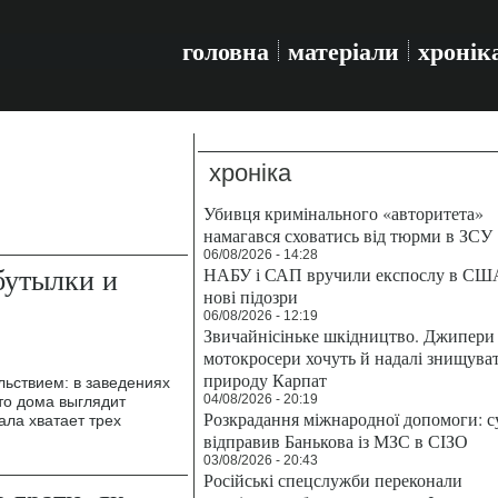
головна
матеріали
хронік
хроніка
Убивця кримінального «авторитета»
намагався сховатись від тюрми в ЗСУ
06/08/2026 - 14:28
бутылки и
НАБУ і САП вручили експослу в СШ
нові підозри
06/08/2026 - 12:19
Звичайнісіньке шкідництво. Джипери 
мотокросери хочуть й надалі знищува
природу Карпат
ьствием: в заведениях
04/08/2026 - 20:19
это дома выглядит
Розкрадання міжнародної допомоги: с
ала хватает трех
відправив Банькова із МЗС в СІЗО
03/08/2026 - 20:43
Російські спецслужби переконали