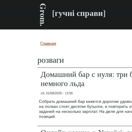
Grom.
[гучні справи]
Главная
Вы здесь
розваги
Домашний бар с нуля: три 
немного льда
сб, 01/08/2026 - 13:56
Собрать домашний бар кажется дорогим удовол
на полках стоят десятки бутылок, и повторить 
задачей на несколько зарплат. На деле для нач
позиций.