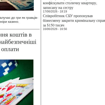
конфіскувати столичну квартиру,
записану на сестру
17/06/2026 - 18:19
Співробітник СБУ пропонував
алучає до гри як гравців-
бізнесмену закрити кримінальну спра
рніри казино.
за $150 тисяч
16/06/2026 - 16:56
ння коштів в
найбезпечніші
 оплати