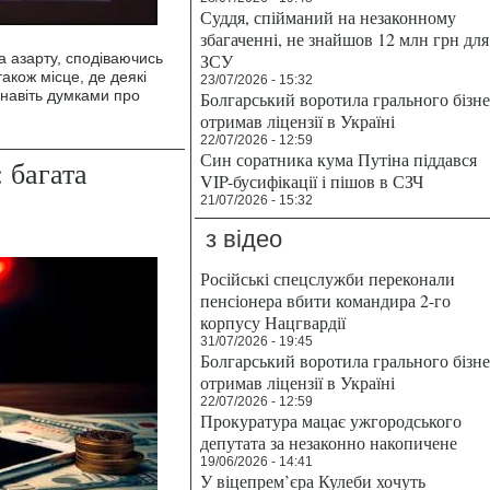
Суддя, спійманий на незаконному
збагаченні, не знайшов 12 млн грн для
а азарту, сподіваючись
ЗСУ
акож місце, де деякі
23/07/2026 - 15:32
 навіть думками про
Болгарський воротила грального бізн
отримав ліцензії в Україні
22/07/2026 - 12:59
Син соратника кума Путіна піддався
 багата
VIP-бусифікації і пішов в СЗЧ
21/07/2026 - 15:32
з відео
Російські спецслужби переконали
пенсіонера вбити командира 2-го
корпусу Нацгвардії
31/07/2026 - 19:45
Болгарський воротила грального бізн
отримав ліцензії в Україні
22/07/2026 - 12:59
Прокуратура мацає ужгородського
депутата за незаконно накопичене
19/06/2026 - 14:41
У віцепрем’єра Кулеби хочуть