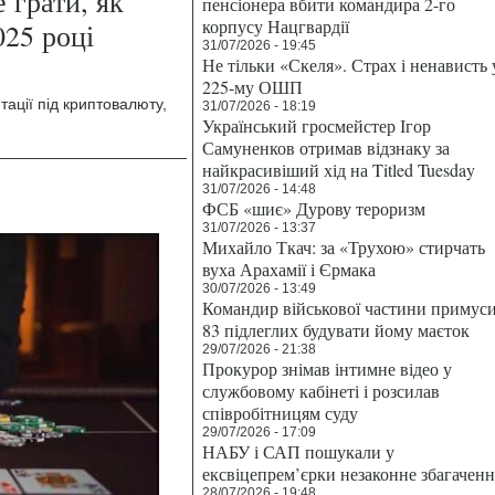
 грати, як
пенсіонера вбити командира 2-го
корпусу Нацгвардії
025 році
31/07/2026 - 19:45
Не тільки «Скеля». Страх і ненависть 
225-му ОШП
тації під криптовалюту,
31/07/2026 - 18:19
Український гросмейстер Ігор
Самуненков отримав відзнаку за
найкрасивіший хід на Titled Tuesday
31/07/2026 - 14:48
ФСБ «шиє» Дурову тероризм
31/07/2026 - 13:37
Михайло Ткач: за «Трухою» стирчать
вуха Арахамії і Єрмака
30/07/2026 - 13:49
Командир військової частини примус
83 підлеглих будувати йому маєток
29/07/2026 - 21:38
Прокурор знімав інтимне відео у
службовому кабінеті і розсилав
співробітницям суду
29/07/2026 - 17:09
НАБУ і САП пошукали у
ексвіцепрем’єрки незаконне збагаченн
28/07/2026 - 19:48