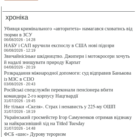
хроніка
Убивця кримінального «авторитета» намагався сховатись від
тюрми в ЗСУ
06/08/2026 - 14:28
НАБУ і САП вручили експослу в США нові підозри
06/08/2026 - 12:19
Звичайнісіньке шкідництво. Джипери і мотокросери хочуть
й надалі знищувати природу Карпат
04/08/2026 - 20:19
Розкрадання міжнародної допомоги: суд відправив Банькова
із МЗС в СІЗО
03/08/2026 - 20:43
Російські спецслужби переконали пенсіонера вбити
командира 2-го корпусу Нацгвардії
31/07/2026 - 19:45
Не тільки «Скеля». Страх і ненависть у 225-му ОШП
31/07/2026 - 18:19
Український гросмейстер Ігор Самуненков отримав відзнаку
за найкрасивіший хід на Titled Tuesday
31/07/2026 - 14:48
ФСБ «шиє» Дурову тероризм