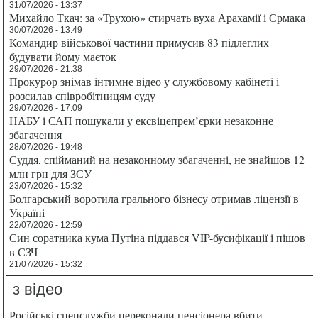
31/07/2026 - 13:37
Михайло Ткач: за «Трухою» стирчать вуха Арахамії і Єрмака
30/07/2026 - 13:49
Командир військової частини примусив 83 підлеглих
будувати йому маєток
29/07/2026 - 21:38
Прокурор знімав інтимне відео у службовому кабінеті і
розсилав співробітницям суду
29/07/2026 - 17:09
НАБУ і САП пошукали у ексвіцепрем’єрки незаконне
збагачення
28/07/2026 - 19:48
Суддя, спійманий на незаконному збагаченні, не знайшов 12
млн грн для ЗСУ
23/07/2026 - 15:32
Болгарський воротила грального бізнесу отримав ліцензії в
Україні
22/07/2026 - 12:59
Син соратника кума Путіна піддався VIP-бусифікації і пішов
в СЗЧ
21/07/2026 - 15:32
з відео
Російські спецслужби переконали пенсіонера вбити