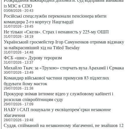
із МЗС в СІЗО
03/08/2026 - 20:43
Російські спецслужби переконали пенсіонера вбити
командира 2-го корпусу Нацгвардії
31/07/2026 - 19:45
Не тільки «Скеля». Страх і ненависть у 225-му ОШП
31/07/2026 - 18:19
Український гросмейстер Ігор Самуненков отримав відзнаку
за найкрасивіший хід на Titled Tuesday
31/07/2026 - 14:48
ФСБ «шиє» Дурову тероризм
31/07/2026 - 13:37
Михайло Ткач: за «Трухою» стирчать вуха Арахамії і Єрмака
30/07/2026 - 13:49
Командир військової частини примусив 83 підлеглих
будувати йому маєток
29/07/2026 - 21:38
Прокурор знімав інтимне відео у службовому кабінеті і
розсилав співробітницям суду
29/07/2026 - 17:09
НАБУ і САП пошукали у ексвіцепрем’єрки незаконне
збагачення
28/07/2026 - 19:48
Суддя, спійманий на незаконному збагаченні, не знайшов 12