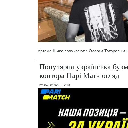
Артема Шило связывают с Олегом Татаровым и
Популярна українська букм
контора Парі Матч огляд
пт, 07/10/2022 - 12:48