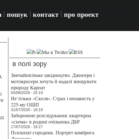
а
пошук
контакт
про проект
в полі зору
Звичайнісіньке шкідництво. Джипери і
А
мотокросери хочуть й надалі знищувати
природу Карпат
і
04/08/2026 - 20:19
Не тільки «Скеля». Страх і ненависть у
ти
225-му ОШП
31/07/2026 - 18:19
Заборонене розслідування: квартирна
уд
«схема» в родині очільника ДБР
17/07/2026 - 18:27
Психопат-городник. Портрет комбрига
Лучанова