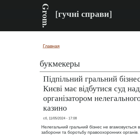
Grom.
[гучні справи]
Главная
Вы здесь
букмекеры
Підпільний гральний бізнес
Києві має відбутися суд над
організатором нелегальног
казино
сб, 11/05/2024 - 17:08
Нелегальний гральний бізнес не вгамовується в
заборони та боротьбу правоохоронних органів.