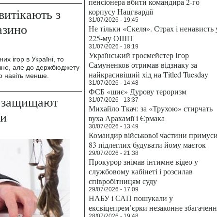
пенсіонера вбити командира 2-го
витікають з
корпусу Нацгвардії
31/07/2026 - 19:45
азино
Не тільки «Скеля». Страх і ненависть 
225-му ОШП
31/07/2026 - 18:19
Український гросмейстер Ігор
х ігор в Україні, то
Самуненков отримав відзнаку за
чно, але до держбюджету
найкрасивіший хід на Titled Tuesday
бо навіть менше.
31/07/2026 - 14:48
ФСБ «шиє» Дурову тероризм
ы защищают
31/07/2026 - 13:37
Михайло Ткач: за «Трухою» стирчать
ги
вуха Арахамії і Єрмака
30/07/2026 - 13:49
Командир військової частини примус
83 підлеглих будувати йому маєток
29/07/2026 - 21:38
Прокурор знімав інтимне відео у
службовому кабінеті і розсилав
співробітницям суду
29/07/2026 - 17:09
НАБУ і САП пошукали у
ексвіцепрем’єрки незаконне збагаченн
28/07/2026 - 19:48