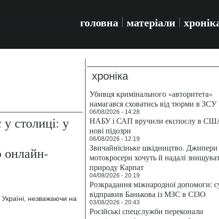
головна
матеріали
хронік
хроніка
Убивця кримінального «авторитета»
намагався сховатись від тюрми в ЗСУ
06/08/2026 - 14:28
 у столиці: у
НАБУ і САП вручили експослу в СШ
нові підозри
06/08/2026 - 12:19
Звичайнісіньке шкідництво. Джипери 
о онлайн-
мотокросери хочуть й надалі знищува
природу Карпат
04/08/2026 - 20:19
Розкрадання міжнародної допомоги: с
відправив Банькова із МЗС в СІЗО
 Україні, незважаючи на
03/08/2026 - 20:43
Російські спецслужби переконали