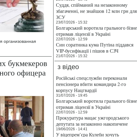
Суддя, спійманий на незаконному
збагаченні, не знайшов 12 млн грн для
ЗСУ
23/07/2026 - 15:32
Болгарський воротила грального бізн
отримав ліцензії в Україні
22/07/2026 - 12:59
я организованная
Син соратника кума Путіна піддався
VIP-бусифікації і пішов в СЗЧ
21/07/2026 - 15:32
х букмекеров
з відео
ного офицера
Російські спецслужби переконали
пенсіонера вбити командира 2-го
корпусу Нацгвардії
31/07/2026 - 19:45
Болгарський воротила грального бізн
отримав ліцензії в Україні
22/07/2026 - 12:59
Прокуратура мацає ужгородського
депутата за незаконно накопичене
19/06/2026 - 14:41
У віцепрем’єра Кулеби хочуть