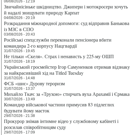
06/08/2026 - 12:19
Звичайнісіньке шкідництво. Джипери і мотокросери хочуть
й надалі знищувати природу Карпат
04/08/2026 - 20:19
Розкрадання міжнародної допомоги: суд відправив Банькова
із МЗС в СІЗО
03/08/2026 - 20:43
Російські спецслужби переконали пенсіонера вбити
командира 2-го корпусу Нацгвардії
31/07/2026 - 19:45
Не тільки «Скеля». Страх і ненависть у 225-му ОШП
31/07/2026 - 18:19
Український гросмейстер Ігор Самуненков отримав відзнаку
за найкрасивіший хід на Titled Tuesday
31/07/2026 - 14:48
ФСБ «шиє» Дурову тероризм
31/07/2026 - 13:37
Михайло Ткач: за «Трухою» стирчать вуха Арахамії і Єрмака
30/07/2026 - 13:49
Командир військової частини примусив 83 підлеглих
будувати йому маєток
29/07/2026 - 21:38
Прокурор знімав інтимне відео у службовому кабінеті і
розсилав співробітницям суду
29/07/2026 - 17:09