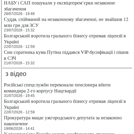
НАБУ і САП пошукали у ексвіцепрем’єрки незаконне
збагачення
28/07/2026 - 19:48
Суддя, спійманий на незаконному збагаченні, не знайшов 12
млн грн для ЗСУ
23/07/2026 - 15:32
Болгарський воротила грального бізнесу отримав ліцензії в
Україні
22/07/2026 - 12:59
Син соратника кума Путіна піддався VIP-бусифікації і пішов
в СЗЧ
21/07/2026 - 15:32
з відео
Російські спецслужби переконали пенсіонера вбити
командира 2-го корпусу Нацгвардії
31/07/2026 - 19:45
Болгарський воротила грального бізнесу отримав ліцензії в
Україні
22/07/2026 - 12:59
Прокуратура мацає ужгородського депутата за незаконно
накопичене
19/06/2026 - 14:41
У віцепрем’єра Кулеби хочуть конфіскувати столичну