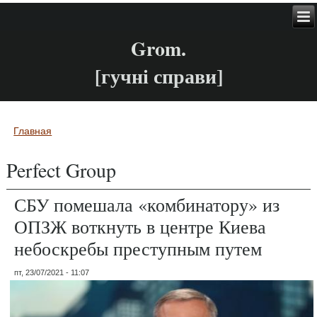
Grom.
[гучні справи]
Главная
Вы здесь
Perfect Group
СБУ помешала «комбинатору» из
ОПЗЖ воткнуть в центре Киева
небоскребы преступным путем
пт, 23/07/2021 - 11:07