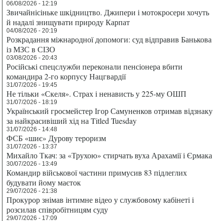
06/08/2026 - 12:19
Звичайнісіньке шкідництво. Джипери і мотокросери хочуть
й надалі знищувати природу Карпат
04/08/2026 - 20:19
Розкрадання міжнародної допомоги: суд відправив Банькова
із МЗС в СІЗО
03/08/2026 - 20:43
Російські спецслужби переконали пенсіонера вбити
командира 2-го корпусу Нацгвардії
31/07/2026 - 19:45
Не тільки «Скеля». Страх і ненависть у 225-му ОШП
31/07/2026 - 18:19
Український гросмейстер Ігор Самуненков отримав відзнаку
за найкрасивіший хід на Titled Tuesday
31/07/2026 - 14:48
ФСБ «шиє» Дурову тероризм
31/07/2026 - 13:37
Михайло Ткач: за «Трухою» стирчать вуха Арахамії і Єрмака
30/07/2026 - 13:49
Командир військової частини примусив 83 підлеглих
будувати йому маєток
29/07/2026 - 21:38
Прокурор знімав інтимне відео у службовому кабінеті і
розсилав співробітницям суду
29/07/2026 - 17:09