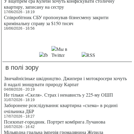
У віцепрем’єра Кулеби хочуть конфіскувати столичну
квартиру, записану на сестру
17/06/2026 - 18:19
Співробітник СБУ пропонував бізнесмену закрити
кримінальну справу за $150 тисяч
16/06/2026 - 16:56
в полі зору
Звичайнісіньке шкідництво. Джипери і мотокросери хочуть
й надалі знищувати природу Карпат
04/08/2026 - 20:19
Не тільки «Скеля». Страх і ненависть у 225-му ОШП
31/07/2026 - 18:19
Заборонене розслідування: квартирна «схема» в родині
очільника ДБР
17/07/2026 - 18:27
Психопат-городник. Портрет комбрига Лучанова
16/07/2026 - 16:42
Мільярдна гральна імперія громадянина Журила