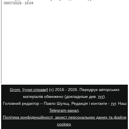
09/07/2026 - 18:04
Grom.
[гучні справи]
(с) 2016 - 2026. Передрук авторських
матеріалів обмежено (докладніше див.
тут
).
Головний редактор – Павло Шульц. Редакція і контакти -
тут
. Наш
Telegram-канал
.
Політика конфіденційності, захист персональних даних та файли
cookies
.