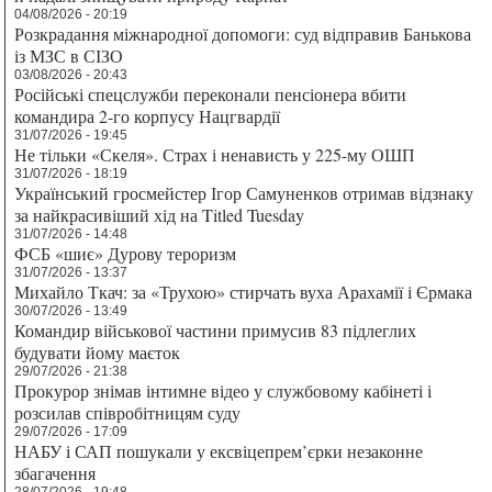
04/08/2026 - 20:19
Розкрадання міжнародної допомоги: суд відправив Банькова
із МЗС в СІЗО
03/08/2026 - 20:43
Російські спецслужби переконали пенсіонера вбити
командира 2-го корпусу Нацгвардії
31/07/2026 - 19:45
Не тільки «Скеля». Страх і ненависть у 225-му ОШП
31/07/2026 - 18:19
Український гросмейстер Ігор Самуненков отримав відзнаку
за найкрасивіший хід на Titled Tuesday
31/07/2026 - 14:48
ФСБ «шиє» Дурову тероризм
31/07/2026 - 13:37
Михайло Ткач: за «Трухою» стирчать вуха Арахамії і Єрмака
30/07/2026 - 13:49
Командир військової частини примусив 83 підлеглих
будувати йому маєток
29/07/2026 - 21:38
Прокурор знімав інтимне відео у службовому кабінеті і
розсилав співробітницям суду
29/07/2026 - 17:09
НАБУ і САП пошукали у ексвіцепрем’єрки незаконне
збагачення