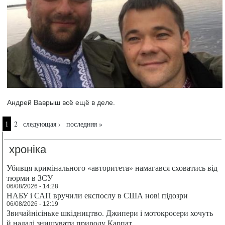
Андрей Ваврыш всё ещё в деле.
Страницы
1
2
следующая ›
последняя »
хроніка
Убивця кримінального «авторитета» намагався сховатись від
тюрми в ЗСУ
06/08/2026 - 14:28
НАБУ і САП вручили експослу в США нові підозри
06/08/2026 - 12:19
Звичайнісіньке шкідництво. Джипери і мотокросери хочуть
й надалі знищувати природу Карпат