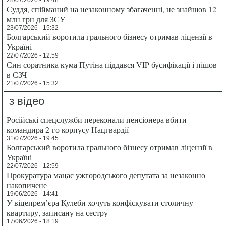
28/07/2026 - 19:48
Суддя, спійманий на незаконному збагаченні, не знайшов 12
млн грн для ЗСУ
23/07/2026 - 15:32
Болгарський воротила грального бізнесу отримав ліцензії в
Україні
22/07/2026 - 12:59
Син соратника кума Путіна піддався VIP-бусифікації і пішов
в СЗЧ
21/07/2026 - 15:32
з відео
Російські спецслужби переконали пенсіонера вбити
командира 2-го корпусу Нацгвардії
31/07/2026 - 19:45
Болгарський воротила грального бізнесу отримав ліцензії в
Україні
22/07/2026 - 12:59
Прокуратура мацає ужгородського депутата за незаконно
накопичене
19/06/2026 - 14:41
У віцепрем’єра Кулеби хочуть конфіскувати столичну
квартиру, записану на сестру
17/06/2026 - 18:19