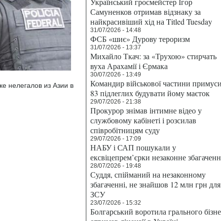
Український гросмейстер Ігор
Самуненков отримав відзнаку за
найкрасивіший хід на Titled Tuesday
31/07/2026 - 14:48
ФСБ «шиє» Дурову тероризм
31/07/2026 - 13:37
Михайло Ткач: за «Трухою» стирчать
вуха Арахамії і Єрмака
30/07/2026 - 13:49
Командир військової частини примус
е нелегалов из Азии в
83 підлеглих будувати йому маєток
29/07/2026 - 21:38
Прокурор знімав інтимне відео у
службовому кабінеті і розсилав
співробітницям суду
29/07/2026 - 17:09
НАБУ і САП пошукали у
ексвіцепрем’єрки незаконне збагаченн
28/07/2026 - 19:48
Суддя, спійманий на незаконному
збагаченні, не знайшов 12 млн грн для
ЗСУ
23/07/2026 - 15:32
Болгарський воротила грального бізн