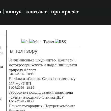
а
пошук
контакт
про проект
і
в полі зору
ти
Звичайнісіньке шкідництво. Джипери і
мотокросери хочуть й надалі знищувати
уд
природу Карпат
04/08/2026 - 20:19
Не тільки «Скеля». Страх і ненависть у
225-му ОШП
31/07/2026 - 18:19
Заборонене розслідування: квартирна
«схема» в родині очільника ДБР
у
17/07/2026 - 18:27
Психопат-городник. Портрет комбрига
Лучанова