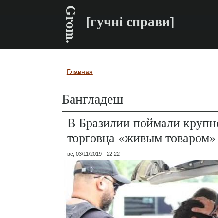
Grom.
[гучні справи]
Главная
Вы здесь
Бангладеш
В Бразилии поймали крупн
торговца «живым товаром»
вс, 03/11/2019 - 22:22