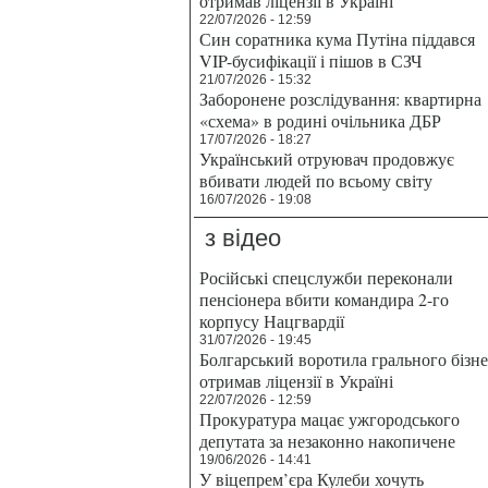
отримав ліцензії в Україні
22/07/2026 - 12:59
Син соратника кума Путіна піддався
VIP-бусифікації і пішов в СЗЧ
21/07/2026 - 15:32
Заборонене розслідування: квартирна
«схема» в родині очільника ДБР
17/07/2026 - 18:27
Український отруювач продовжує
вбивати людей по всьому світу
16/07/2026 - 19:08
з відео
Російські спецслужби переконали
пенсіонера вбити командира 2-го
корпусу Нацгвардії
31/07/2026 - 19:45
Болгарський воротила грального бізн
отримав ліцензії в Україні
22/07/2026 - 12:59
Прокуратура мацає ужгородського
депутата за незаконно накопичене
19/06/2026 - 14:41
У віцепрем’єра Кулеби хочуть