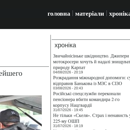
головна
матеріали
хронік
хроніка
Звичайнісіньке шкідництво. Джипери 
мотокросери хочуть й надалі знищува
природу Карпат
ейшего
04/08/2026 - 20:19
Розкрадання міжнародної допомоги: с
відправив Банькова із МЗС в СІЗО
03/08/2026 - 20:43
Російські спецслужби переконали
пенсіонера вбити командира 2-го
корпусу Нацгвардії
31/07/2026 - 19:45
Не тільки «Скеля». Страх і ненависть 
225-му ОШП
31/07/2026 - 18:19