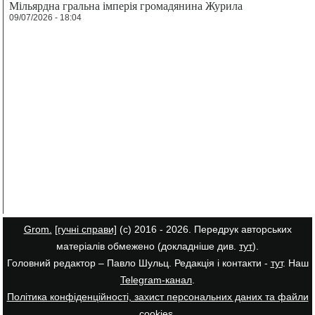
Мільярдна гральна імперія громадянина Журила
09/07/2026 - 18:04
Grom.
[гучні справи]
(с) 2016 - 2026. Передрук авторських
матеріалів обмежено (докладніше див.
тут
).
Головний редактор – Павло Шульц. Редакція і контакти -
тут
. Наш
Telegram-канал
.
Політика конфіденційності, захист персональних даних та файли
cookies
.