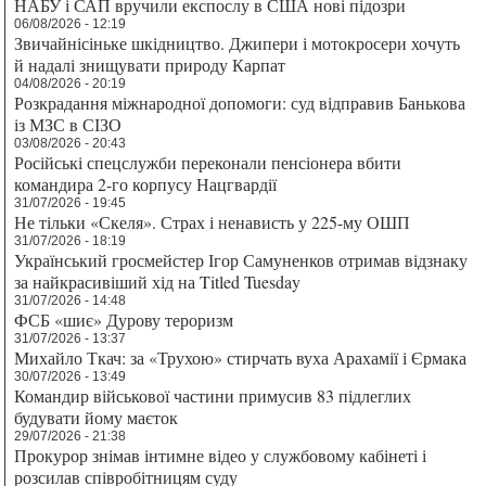
НАБУ і САП вручили експослу в США нові підозри
06/08/2026 - 12:19
Звичайнісіньке шкідництво. Джипери і мотокросери хочуть
й надалі знищувати природу Карпат
04/08/2026 - 20:19
Розкрадання міжнародної допомоги: суд відправив Банькова
із МЗС в СІЗО
03/08/2026 - 20:43
Російські спецслужби переконали пенсіонера вбити
командира 2-го корпусу Нацгвардії
31/07/2026 - 19:45
Не тільки «Скеля». Страх і ненависть у 225-му ОШП
31/07/2026 - 18:19
Український гросмейстер Ігор Самуненков отримав відзнаку
за найкрасивіший хід на Titled Tuesday
31/07/2026 - 14:48
ФСБ «шиє» Дурову тероризм
31/07/2026 - 13:37
Михайло Ткач: за «Трухою» стирчать вуха Арахамії і Єрмака
30/07/2026 - 13:49
Командир військової частини примусив 83 підлеглих
будувати йому маєток
29/07/2026 - 21:38
Прокурор знімав інтимне відео у службовому кабінеті і
розсилав співробітницям суду