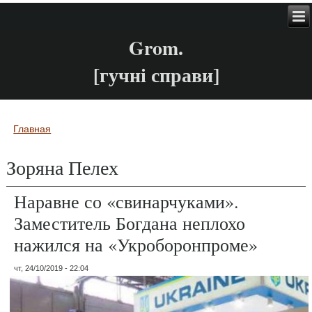
Grom.
[гучні справи]
Главная
Вы здесь
Зоряна Пелех
Наравне со «свинарчуками».
Заместитель Богдана неплохо
нажился на «Укроборонпроме»
чт, 24/10/2019 - 22:04