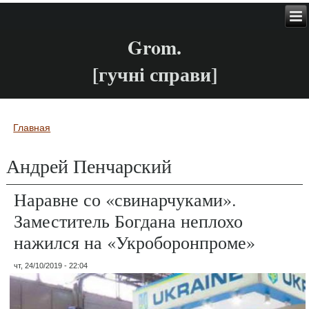
Grom.
[гучні справи]
Главная
Вы здесь
Андрей Пенчарский
Наравне со «свинарчуками».
Заместитель Богдана неплохо
нажился на «Укроборонпроме»
чт, 24/10/2019 - 22:04