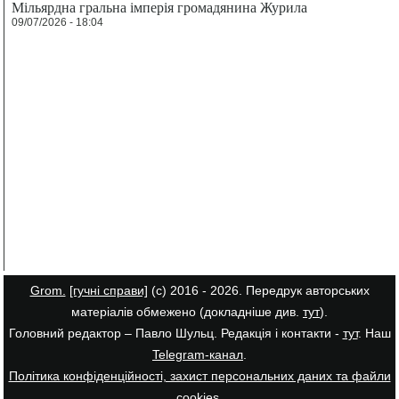
Мільярдна гральна імперія громадянина Журила
09/07/2026 - 18:04
Grom.
[гучні справи]
(с) 2016 - 2026. Передрук авторських
матеріалів обмежено (докладніше див.
тут
).
Головний редактор – Павло Шульц. Редакція і контакти -
тут
. Наш
Telegram-канал
.
Політика конфіденційності, захист персональних даних та файли
cookies
.