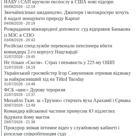
НАБУ і САП вручили експослу в США нові підозри
06/08/2026 - 12:19
Звичайнісіньке шкідництво. Джипери і мотокросери хочуть
й надалі знищувати природу Карпат
04/08/2026 - 20:19
Розкрадання міжнародної допомоги: суд відправив Банькова
із МЗС в СІЗО
03/08/2026 - 20:43
Російські спецслужби переконали пенсіонера вбити
командира 2-го корпусу Нацгвардії
31/07/2026 - 19:45
Не тільки «Скеля». Страх і ненависть у 225-му ОШП
31/07/2026 - 18:19
Український гросмейстер Ігор Самуненков отримав відзнаку
за найкрасивіший хід на Titled Tuesday
31/07/2026 - 14:48
ФСБ «шиє» Дурову тероризм
31/07/2026 - 13:37
Михайло Ткач: за «Трухою» стирчать вуха Арахамії і Єрмака
30/07/2026 - 13:49
Командир військової частини примусив 83 підлеглих
будувати йому маєток
29/07/2026 - 21:38
Прокурор знімав інтимне відео у службовому кабінеті і
розсилав співробітницям суду