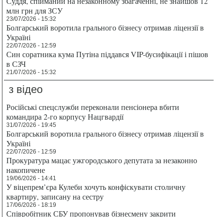
Суддя, спійманий на незаконному збагаченні, не знайшов 12
млн грн для ЗСУ
23/07/2026 - 15:32
Болгарський воротила грального бізнесу отримав ліцензії в
Україні
22/07/2026 - 12:59
Син соратника кума Путіна піддався VIP-бусифікації і пішов
в СЗЧ
21/07/2026 - 15:32
з відео
Російські спецслужби переконали пенсіонера вбити
командира 2-го корпусу Нацгвардії
31/07/2026 - 19:45
Болгарський воротила грального бізнесу отримав ліцензії в
Україні
22/07/2026 - 12:59
Прокуратура мацає ужгородського депутата за незаконно
накопичене
19/06/2026 - 14:41
У віцепрем’єра Кулеби хочуть конфіскувати столичну
квартиру, записану на сестру
17/06/2026 - 18:19
Співробітник СБУ пропонував бізнесмену закрити