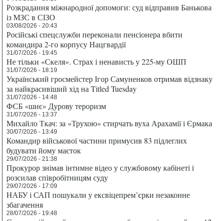
Розкрадання міжнародної допомоги: суд відправив Банькова
із МЗС в СІЗО
03/08/2026 - 20:43
Російські спецслужби переконали пенсіонера вбити
командира 2-го корпусу Нацгвардії
31/07/2026 - 19:45
Не тільки «Скеля». Страх і ненависть у 225-му ОШП
31/07/2026 - 18:19
Український гросмейстер Ігор Самуненков отримав відзнаку
за найкрасивіший хід на Titled Tuesday
31/07/2026 - 14:48
ФСБ «шиє» Дурову тероризм
31/07/2026 - 13:37
Михайло Ткач: за «Трухою» стирчать вуха Арахамії і Єрмака
30/07/2026 - 13:49
Командир військової частини примусив 83 підлеглих
будувати йому маєток
29/07/2026 - 21:38
Прокурор знімав інтимне відео у службовому кабінеті і
розсилав співробітницям суду
29/07/2026 - 17:09
НАБУ і САП пошукали у ексвіцепрем’єрки незаконне
збагачення
28/07/2026 - 19:48