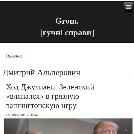
Grom.
[гучні справи]
Главная
Вы здесь
Дмитрий Альперович
Ход Джулиани. Зеленский
«вляпался» в грязную
вашингтонскую игру
сб, 28/09/2019 - 16:47