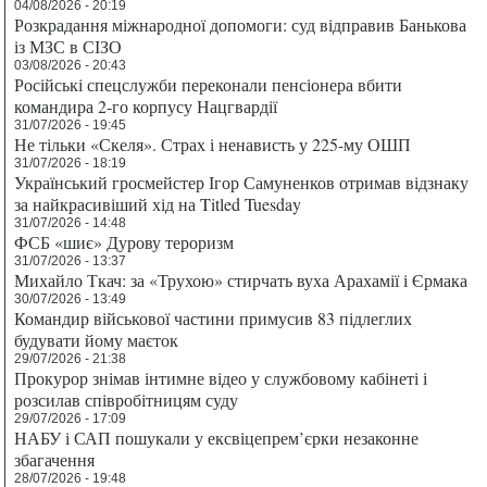
04/08/2026 - 20:19
Розкрадання міжнародної допомоги: суд відправив Банькова
із МЗС в СІЗО
03/08/2026 - 20:43
Російські спецслужби переконали пенсіонера вбити
командира 2-го корпусу Нацгвардії
31/07/2026 - 19:45
Не тільки «Скеля». Страх і ненависть у 225-му ОШП
31/07/2026 - 18:19
Український гросмейстер Ігор Самуненков отримав відзнаку
за найкрасивіший хід на Titled Tuesday
31/07/2026 - 14:48
ФСБ «шиє» Дурову тероризм
31/07/2026 - 13:37
Михайло Ткач: за «Трухою» стирчать вуха Арахамії і Єрмака
30/07/2026 - 13:49
Командир військової частини примусив 83 підлеглих
будувати йому маєток
29/07/2026 - 21:38
Прокурор знімав інтимне відео у службовому кабінеті і
розсилав співробітницям суду
29/07/2026 - 17:09
НАБУ і САП пошукали у ексвіцепрем’єрки незаконне
збагачення
28/07/2026 - 19:48