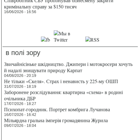
Співробітник СБУ пропонував бізнесмену закрити
кримінальну справу за $150 тисяч
16/06/2026 - 16:56
в полі зору
Звичайнісіньке шкідництво. Джипери і мотокросери хочуть
й надалі знищувати природу Карпат
04/08/2026 - 20:19
Не тільки «Скеля». Страх і ненависть у 225-му ОШП
31/07/2026 - 18:19
Заборонене розслідування: квартирна «схема» в родині
очільника ДБР
17/07/2026 - 18:27
Психопат-городник. Портрет комбрига Лучанова
16/07/2026 - 16:42
Мільярдна гральна імперія громадянина Журила
09/07/2026 - 18:04