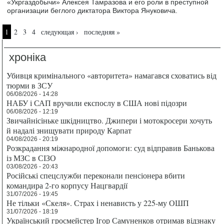
«Укргаздобычи» Алексея Тамразова и его роли в преступной
организации беглого диктатора Виктора Януковича.
Страницы
1
2
3
4
следующая ›
последняя »
хроніка
Убивця кримінального «авторитета» намагався сховатись від
тюрми в ЗСУ
06/08/2026 - 14:28
НАБУ і САП вручили експослу в США нові підозри
06/08/2026 - 12:19
Звичайнісіньке шкідництво. Джипери і мотокросери хочуть
й надалі знищувати природу Карпат
04/08/2026 - 20:19
Розкрадання міжнародної допомоги: суд відправив Банькова
із МЗС в СІЗО
03/08/2026 - 20:43
Російські спецслужби переконали пенсіонера вбити
командира 2-го корпусу Нацгвардії
31/07/2026 - 19:45
Не тільки «Скеля». Страх і ненависть у 225-му ОШП
31/07/2026 - 18:19
Український гросмейстер Ігор Самуненков отримав відзнаку