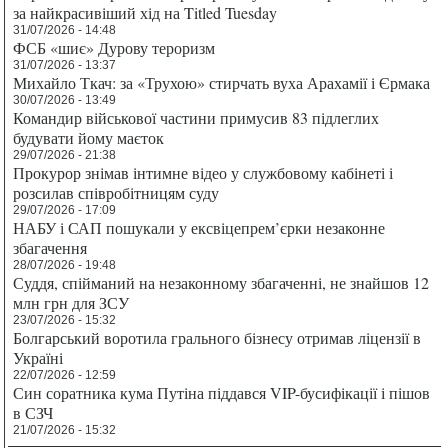
за найкрасивіший хід на Titled Tuesday
31/07/2026 - 14:48
ФСБ «шиє» Дурову тероризм
31/07/2026 - 13:37
Михайло Ткач: за «Трухою» стирчать вуха Арахамії і Єрмака
30/07/2026 - 13:49
Командир військової частини примусив 83 підлеглих
будувати йому маєток
29/07/2026 - 21:38
Прокурор знімав інтимне відео у службовому кабінеті і
розсилав співробітницям суду
29/07/2026 - 17:09
НАБУ і САП пошукали у ексвіцепрем’єрки незаконне
збагачення
28/07/2026 - 19:48
Суддя, спійманий на незаконному збагаченні, не знайшов 12
млн грн для ЗСУ
23/07/2026 - 15:32
Болгарський воротила грального бізнесу отримав ліцензії в
Україні
22/07/2026 - 12:59
Син соратника кума Путіна піддався VIP-бусифікації і пішов
в СЗЧ
21/07/2026 - 15:32