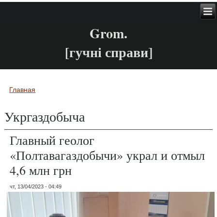
Grom.
[гучні справи]
Главная
Вы здесь
Укргаздобыча
Главный геолог
«Полтавагаздобычи» украл и отмыл
4,6 млн грн
чт, 13/04/2023 - 04:49