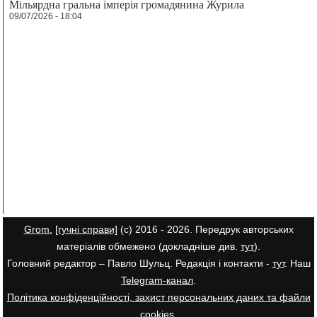
Мільярдна гральна імперія громадянина Журила
09/07/2026 - 18:04
Grom.
[гучні справи]
(с) 2016 - 2026. Передрук авторських
матеріалів обмежено (докладніше див.
тут
).
Головний редактор – Павло Шульц. Редакція і контакти -
тут
. Наш
Telegram-канал
.
Політика конфіденційності, захист персональних даних та файли
cookies
.