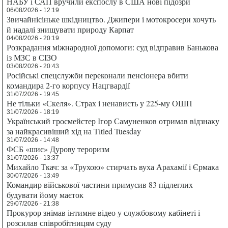
НАБУ і САП вручили експослу в США нові підозри
06/08/2026 - 12:19
Звичайнісіньке шкідництво. Джипери і мотокросери хочуть
й надалі знищувати природу Карпат
04/08/2026 - 20:19
Розкрадання міжнародної допомоги: суд відправив Банькова
із МЗС в СІЗО
03/08/2026 - 20:43
Російські спецслужби переконали пенсіонера вбити
командира 2-го корпусу Нацгвардії
31/07/2026 - 19:45
Не тільки «Скеля». Страх і ненависть у 225-му ОШП
31/07/2026 - 18:19
Український гросмейстер Ігор Самуненков отримав відзнаку
за найкрасивіший хід на Titled Tuesday
31/07/2026 - 14:48
ФСБ «шиє» Дурову тероризм
31/07/2026 - 13:37
Михайло Ткач: за «Трухою» стирчать вуха Арахамії і Єрмака
30/07/2026 - 13:49
Командир військової частини примусив 83 підлеглих
будувати йому маєток
29/07/2026 - 21:38
Прокурор знімав інтимне відео у службовому кабінеті і
розсилав співробітницям суду