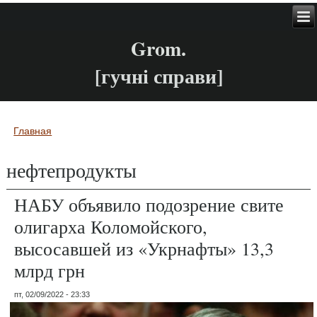
Grom.
[гучні справи]
Главная
Вы здесь
нефтепродукты
НАБУ объявило подозрение свите
олигарха Коломойского,
высосавшей из «Укрнафты» 13,3
млрд грн
пт, 02/09/2022 - 23:33