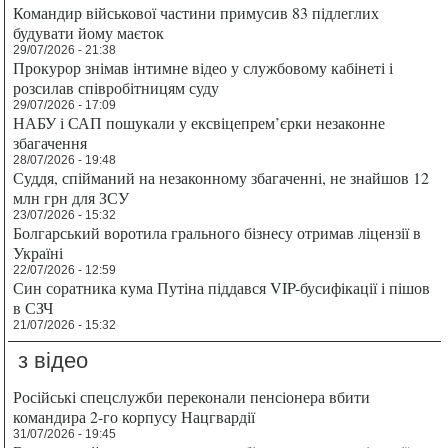
Командир військової частини примусив 83 підлеглих
будувати йому маєток
29/07/2026 - 21:38
Прокурор знімав інтимне відео у службовому кабінеті і
розсилав співробітницям суду
29/07/2026 - 17:09
НАБУ і САП пошукали у ексвіцепрем’єрки незаконне
збагачення
28/07/2026 - 19:48
Суддя, спійманий на незаконному збагаченні, не знайшов 12
млн грн для ЗСУ
23/07/2026 - 15:32
Болгарський воротила грального бізнесу отримав ліцензії в
Україні
22/07/2026 - 12:59
Син соратника кума Путіна піддався VIP-бусифікації і пішов
в СЗЧ
21/07/2026 - 15:32
з відео
Російські спецслужби переконали пенсіонера вбити
командира 2-го корпусу Нацгвардії
31/07/2026 - 19:45