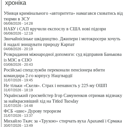
хроніка
Убивця кримінального «авторитета» намагався сховатись від
тюрми в ЗСУ
06/08/2026 - 14:28
НАБУ і САП вручили експослу в США нові підозри
06/08/2026 - 12:19
Звичайнісіньке шкідництво. Джипери і мотокросери хочуть
й надалі знищувати природу Карпат
04/08/2026 - 20:19
Розкрадання міжнародної допомоги: суд відправив Банькова
із МЗС в СІЗО
03/08/2026 - 20:43
Російські спецслужби переконали пенсіонера вбити
командира 2-го корпусу Нацгвардії
31/07/2026 - 19:45
Не тільки «Скеля». Страх і ненависть у 225-му ОШП
31/07/2026 - 18:19
Український гросмейстер Ігор Самуненков отримав відзнаку
за найкрасивіший хід на Titled Tuesday
31/07/2026 - 14:48
ФСБ «шиє» Дурову тероризм
31/07/2026 - 13:37
Михайло Ткач: за «Трухою» стирчать вуха Арахамії і Єрмака
30/07/2026 - 13:49