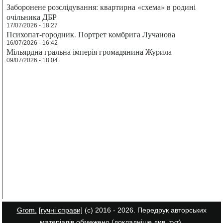
Заборонене розслідування: квартирна «схема» в родині
очільника ДБР
17/07/2026 - 18:27
Психопат-городник. Портрет комбрига Лучанова
16/07/2026 - 16:42
Мільярдна гральна імперія громадянина Журила
09/07/2026 - 18:04
Grom.
[гучні справи]
(с) 2016 - 2026. Передрук авторських
матеріалів обмежено (докладніше див.
тут
).