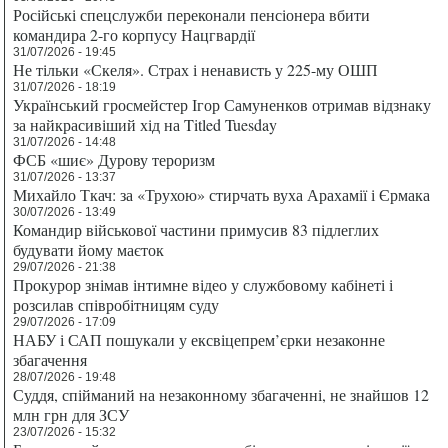
Російські спецслужби переконали пенсіонера вбити
командира 2-го корпусу Нацгвардії
31/07/2026 - 19:45
Не тільки «Скеля». Страх і ненависть у 225-му ОШП
31/07/2026 - 18:19
Український гросмейстер Ігор Самуненков отримав відзнаку
за найкрасивіший хід на Titled Tuesday
31/07/2026 - 14:48
ФСБ «шиє» Дурову тероризм
31/07/2026 - 13:37
Михайло Ткач: за «Трухою» стирчать вуха Арахамії і Єрмака
30/07/2026 - 13:49
Командир військової частини примусив 83 підлеглих
будувати йому маєток
29/07/2026 - 21:38
Прокурор знімав інтимне відео у службовому кабінеті і
розсилав співробітницям суду
29/07/2026 - 17:09
НАБУ і САП пошукали у ексвіцепрем’єрки незаконне
збагачення
28/07/2026 - 19:48
Суддя, спійманий на незаконному збагаченні, не знайшов 12
млн грн для ЗСУ
23/07/2026 - 15:32