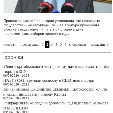
Правоохранители Черногории установили, что некоторые
государственные структуры РФ и ее агентура принимали
участие в подготовке путча в этой стране в день
парламентских выборов прошлого года.
Страницы
« первая
‹ предыдущая
1
2
3
4
5
6
следующая ›
последняя »
хроніка
Убивця кримінального «авторитета» намагався сховатись від
тюрми в ЗСУ
06/08/2026 - 14:28
НАБУ і САП вручили експослу в США нові підозри
06/08/2026 - 12:19
Звичайнісіньке шкідництво. Джипери і мотокросери хочуть
й надалі знищувати природу Карпат
04/08/2026 - 20:19
Розкрадання міжнародної допомоги: суд відправив Банькова
із МЗС в СІЗО
03/08/2026 - 20:43