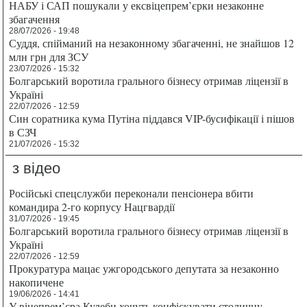
НАБУ і САП пошукали у ексвіцепрем’єрки незаконне
збагачення
28/07/2026 - 19:48
Суддя, спійманий на незаконному збагаченні, не знайшов 12
млн грн для ЗСУ
23/07/2026 - 15:32
Болгарський воротила грального бізнесу отримав ліцензії в
Україні
22/07/2026 - 12:59
Син соратника кума Путіна піддався VIP-бусифікації і пішов
в СЗЧ
21/07/2026 - 15:32
з відео
Російські спецслужби переконали пенсіонера вбити
командира 2-го корпусу Нацгвардії
31/07/2026 - 19:45
Болгарський воротила грального бізнесу отримав ліцензії в
Україні
22/07/2026 - 12:59
Прокуратура мацає ужгородського депутата за незаконно
накопичене
19/06/2026 - 14:41
У віцепрем’єра Кулеби хочуть конфіскувати столичну