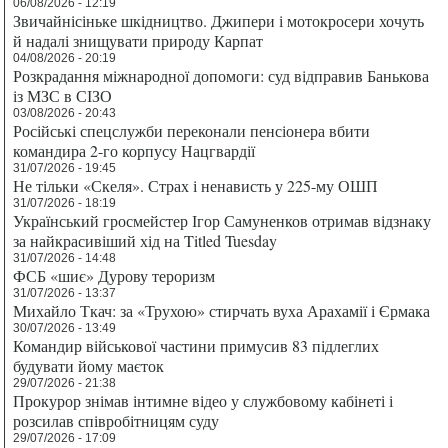
06/08/2026 - 12:19
Звичайнісіньке шкідництво. Джипери і мотокросери хочуть
й надалі знищувати природу Карпат
04/08/2026 - 20:19
Розкрадання міжнародної допомоги: суд відправив Банькова
із МЗС в СІЗО
03/08/2026 - 20:43
Російські спецслужби переконали пенсіонера вбити
командира 2-го корпусу Нацгвардії
31/07/2026 - 19:45
Не тільки «Скеля». Страх і ненависть у 225-му ОШП
31/07/2026 - 18:19
Український гросмейстер Ігор Самуненков отримав відзнаку
за найкрасивіший хід на Titled Tuesday
31/07/2026 - 14:48
ФСБ «шиє» Дурову тероризм
31/07/2026 - 13:37
Михайло Ткач: за «Трухою» стирчать вуха Арахамії і Єрмака
30/07/2026 - 13:49
Командир військової частини примусив 83 підлеглих
будувати йому маєток
29/07/2026 - 21:38
Прокурор знімав інтимне відео у службовому кабінеті і
розсилав співробітницям суду
29/07/2026 - 17:09