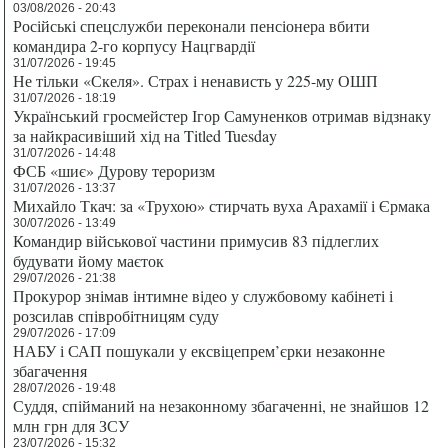
03/08/2026 - 20:43
Російські спецслужби переконали пенсіонера вбити
командира 2-го корпусу Нацгвардії
31/07/2026 - 19:45
Не тільки «Скеля». Страх і ненависть у 225-му ОШП
31/07/2026 - 18:19
Український гросмейстер Ігор Самуненков отримав відзнаку
за найкрасивіший хід на Titled Tuesday
31/07/2026 - 14:48
ФСБ «шиє» Дурову тероризм
31/07/2026 - 13:37
Михайло Ткач: за «Трухою» стирчать вуха Арахамії і Єрмака
30/07/2026 - 13:49
Командир військової частини примусив 83 підлеглих
будувати йому маєток
29/07/2026 - 21:38
Прокурор знімав інтимне відео у службовому кабінеті і
розсилав співробітницям суду
29/07/2026 - 17:09
НАБУ і САП пошукали у ексвіцепрем’єрки незаконне
збагачення
28/07/2026 - 19:48
Суддя, спійманий на незаконному збагаченні, не знайшов 12
млн грн для ЗСУ
23/07/2026 - 15:32