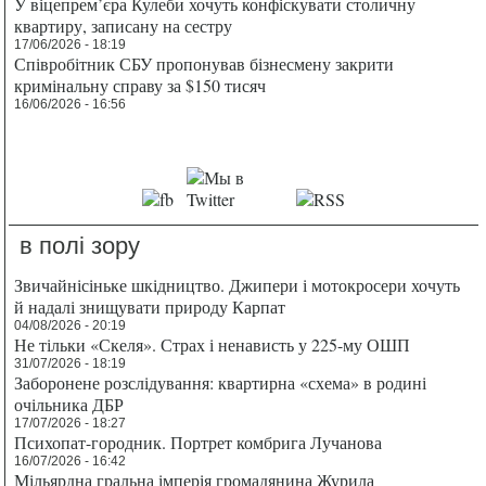
У віцепрем’єра Кулеби хочуть конфіскувати столичну
квартиру, записану на сестру
17/06/2026 - 18:19
Співробітник СБУ пропонував бізнесмену закрити
кримінальну справу за $150 тисяч
16/06/2026 - 16:56
в полі зору
Звичайнісіньке шкідництво. Джипери і мотокросери хочуть
й надалі знищувати природу Карпат
04/08/2026 - 20:19
Не тільки «Скеля». Страх і ненависть у 225-му ОШП
31/07/2026 - 18:19
Заборонене розслідування: квартирна «схема» в родині
очільника ДБР
17/07/2026 - 18:27
Психопат-городник. Портрет комбрига Лучанова
16/07/2026 - 16:42
Мільярдна гральна імперія громадянина Журила