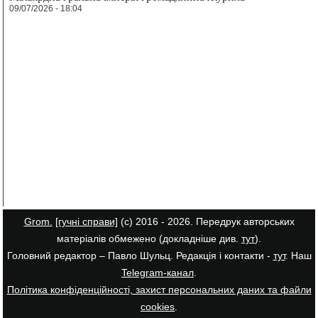
09/07/2026 - 18:04
Grom.
[гучні справи]
(с) 2016 - 2026. Передрук авторських
матеріалів обмежено (докладніше див.
тут
).
Головний редактор – Павло Шульц. Редакція і контакти -
тут
. Наш
Telegram-канал
.
Політика конфіденційності, захист персональних даних та файли
cookies
.