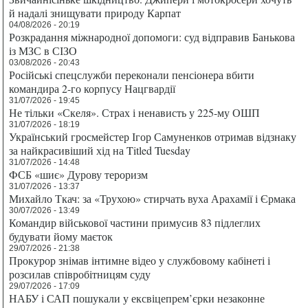
й надалі знищувати природу Карпат
04/08/2026 - 20:19
Розкрадання міжнародної допомоги: суд відправив Банькова
із МЗС в СІЗО
03/08/2026 - 20:43
Російські спецслужби переконали пенсіонера вбити
командира 2-го корпусу Нацгвардії
31/07/2026 - 19:45
Не тільки «Скеля». Страх і ненависть у 225-му ОШП
31/07/2026 - 18:19
Український гросмейстер Ігор Самуненков отримав відзнаку
за найкрасивіший хід на Titled Tuesday
31/07/2026 - 14:48
ФСБ «шиє» Дурову тероризм
31/07/2026 - 13:37
Михайло Ткач: за «Трухою» стирчать вуха Арахамії і Єрмака
30/07/2026 - 13:49
Командир військової частини примусив 83 підлеглих
будувати йому маєток
29/07/2026 - 21:38
Прокурор знімав інтимне відео у службовому кабінеті і
розсилав співробітницям суду
29/07/2026 - 17:09
НАБУ і САП пошукали у ексвіцепрем’єрки незаконне