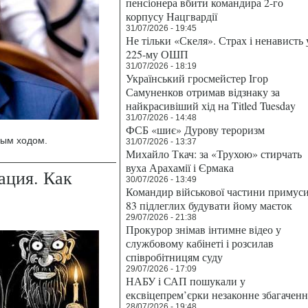
пенсіонера вбити командира 2-го
корпусу Нацгвардії
31/07/2026 - 19:45
Не тільки «Скеля». Страх і ненависть 
225-му ОШП
31/07/2026 - 18:19
Український гросмейстер Ігор
Самуненков отримав відзнаку за
найкрасивіший хід на Titled Tuesday
31/07/2026 - 14:48
ФСБ «шиє» Дурову тероризм
ным ходом.
31/07/2026 - 13:37
Михайло Ткач: за «Трухою» стирчать
вуха Арахамії і Єрмака
ация. Как
30/07/2026 - 13:49
Командир військової частини примус
83 підлеглих будувати йому маєток
29/07/2026 - 21:38
Прокурор знімав інтимне відео у
службовому кабінеті і розсилав
співробітницям суду
29/07/2026 - 17:09
НАБУ і САП пошукали у
ексвіцепрем’єрки незаконне збагаченн
28/07/2026 - 19:48