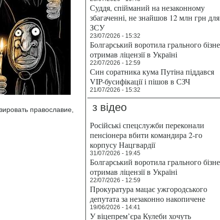
Суддя, спійманий на незаконному
збагаченні, не знайшов 12 млн грн для
ЗСУ
23/07/2026 - 15:32
Болгарський воротила грального бізн
отримав ліцензії в Україні
22/07/2026 - 12:59
Син соратника кума Путіна піддався
VIP-бусифікації і пішов в СЗЧ
21/07/2026 - 15:32
з відео
зировать православие,
Російські спецслужби переконали
пенсіонера вбити командира 2-го
корпусу Нацгвардії
31/07/2026 - 19:45
Болгарський воротила грального бізн
отримав ліцензії в Україні
22/07/2026 - 12:59
Прокуратура мацає ужгородського
депутата за незаконно накопичене
19/06/2026 - 14:41
У віцепрем’єра Кулеби хочуть