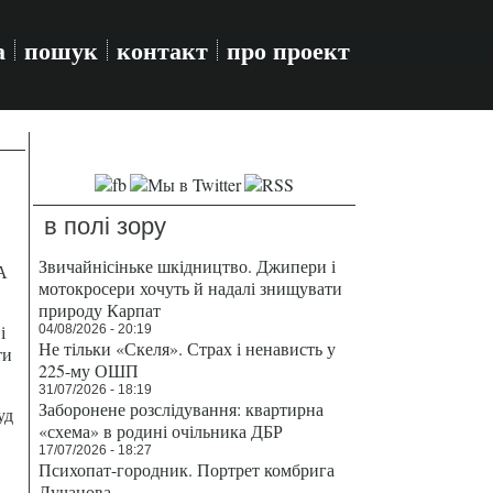
а
пошук
контакт
про проект
в полі зору
Звичайнісіньке шкідництво. Джипери і
А
мотокросери хочуть й надалі знищувати
природу Карпат
і
04/08/2026 - 20:19
Не тільки «Скеля». Страх і ненависть у
ти
225-му ОШП
31/07/2026 - 18:19
Заборонене розслідування: квартирна
уд
«схема» в родині очільника ДБР
17/07/2026 - 18:27
Психопат-городник. Портрет комбрига
Лучанова