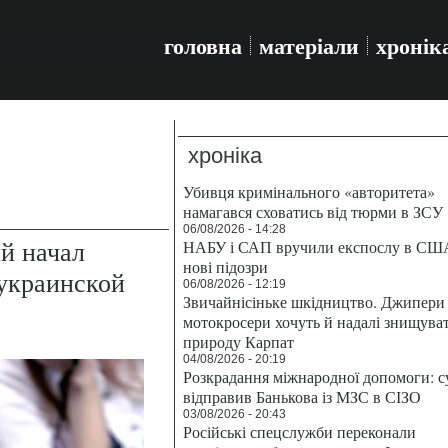
головна
матеріали
хронік
хроніка
Убивця кримінального «авторитета»
намагався сховатись від тюрми в ЗСУ
06/08/2026 - 14:28
й начал
НАБУ і САП вручили експослу в СШ
нові підозри
 украинской
06/08/2026 - 12:19
Звичайнісіньке шкідництво. Джипери 
мотокросери хочуть й надалі знищува
природу Карпат
04/08/2026 - 20:19
Розкрадання міжнародної допомоги: с
відправив Банькова із МЗС в СІЗО
03/08/2026 - 20:43
Російські спецслужби переконали