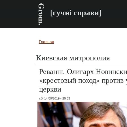
Grom.
[гучні справи]
Главная
Вы здесь
Киевская митрополия
Реванш. Олигарх Новински
«крестовый поход» против
церкви
сб, 14/09/2019 - 20:33