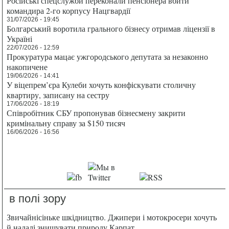
Російські спецслужби переконали пенсіонера вбити
командира 2-го корпусу Нацгвардії
31/07/2026 - 19:45
Болгарський воротила грального бізнесу отримав ліцензії в
Україні
22/07/2026 - 12:59
Прокуратура мацає ужгородського депутата за незаконно
накопичене
19/06/2026 - 14:41
У віцепрем’єра Кулеби хочуть конфіскувати столичну
квартиру, записану на сестру
17/06/2026 - 18:19
Співробітник СБУ пропонував бізнесмену закрити
кримінальну справу за $150 тисяч
16/06/2026 - 16:56
в полі зору
Звичайнісіньке шкідництво. Джипери і мотокросери хочуть
й надалі знищувати природу Карпат