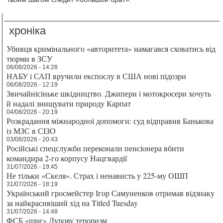
хроніка
Убивця кримінального «авторитета» намагався сховатись від
тюрми в ЗСУ
06/08/2026 - 14:28
НАБУ і САП вручили експослу в США нові підозри
06/08/2026 - 12:19
Звичайнісіньке шкідництво. Джипери і мотокросери хочуть
й надалі знищувати природу Карпат
04/08/2026 - 20:19
Розкрадання міжнародної допомоги: суд відправив Банькова
із МЗС в СІЗО
03/08/2026 - 20:43
Російські спецслужби переконали пенсіонера вбити
командира 2-го корпусу Нацгвардії
31/07/2026 - 19:45
Не тільки «Скеля». Страх і ненависть у 225-му ОШП
31/07/2026 - 18:19
Український гросмейстер Ігор Самуненков отримав відзнаку
за найкрасивіший хід на Titled Tuesday
31/07/2026 - 14:48
ФСБ «шиє» Дурову тероризм