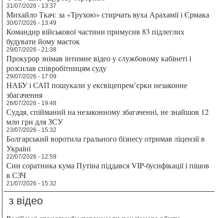
31/07/2026 - 13:37
Михайло Ткач: за «Трухою» стирчать вуха Арахамії і Єрмака
30/07/2026 - 13:49
Командир військової частини примусив 83 підлеглих
будувати йому маєток
29/07/2026 - 21:38
Прокурор знімав інтимне відео у службовому кабінеті і
розсилав співробітницям суду
29/07/2026 - 17:09
НАБУ і САП пошукали у ексвіцепрем’єрки незаконне
збагачення
28/07/2026 - 19:48
Суддя, спійманий на незаконному збагаченні, не знайшов 12
млн грн для ЗСУ
23/07/2026 - 15:32
Болгарський воротила грального бізнесу отримав ліцензії в
Україні
22/07/2026 - 12:59
Син соратника кума Путіна піддався VIP-бусифікації і пішов
в СЗЧ
21/07/2026 - 15:32
з відео